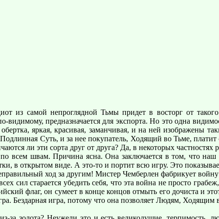
иот из самой непроглядной Тьмы придет в восторг от такого 
о-видимому, предназначается для экспорта. Но это одна видимост
бертка, яркая, красивая, заманчивая, и на ней изображены та
 Подлинная Суть, и за нее покупатель, Ходящий во Тьме, платит
аются ли эти сорта друг от друга? Да, в некоторых частностях р
о всем швам. Причина ясна. Она заключается в том, что наш м
и, в открытом виде. А это-то и портит всю игру. Это показывае
еправильный ход за другим! Мистер Чемберлен фабрикует войну 
 всех сил старается убедить себя, что эта война не просто грабе
йский флаг, он сумеет в конце концов отмыть его дочиста и этот
гра. Бездарная игра, потому что она позволяет Людям, Ходящим
из-за золота? Неужели это и есть великодушие, терпимость, лю