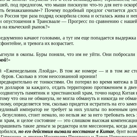
й, под предлогом, что мыши пискнули что-то для него оскорби
ть безнаказанным»? Почему подобный предлог считается доста
Россия три раза подряд оскорбила слона и осталась жива и нев
ры и опустошения в Трансваале — Прогресс по сравнению с наш
та на языческий рынок?»
едоуменно качают головами, а тут им еще попадается выдержка
фонтейне, и тревога их возрастает.
нули в окопы. Буры поняли, что им не уйти. Они побросали р
кой
!»
ий «Еженедельник Ллойда». В том же номере — и в том же ст
 буров. Сколько в этом неосознанной иронии!
ев предварительно ее тонкостями. Он потерял во время мятежа 
ч долларов за каждого, отдать территорию протяжением в двен
 воздвигнуть памятник и христианский храм, точно народ Китая
тому что она не обманула, не могла обмануть и никогда не обман
тному, определяется тем, сколько придется истратить на его зам
аведливый император не требует за них уплаты по военным це
езусловно, стоит немало, но нельзя же за него требовать весь 
 и храм, и целое состояние — это слишком высокая компенсация
прашивать такие деньги за редактора или миссионера, когда да
 добился,
но его действия вызвали восстание в Китае
, бунт во
 и Германии, и другим Носителям Прогресса и Даров Цивилизаци