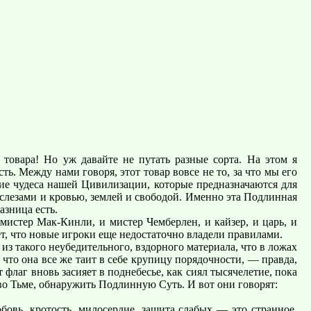
товара! Но уж давайте не путать разные сорта. На этом я
ь. Между нами говоря, этот товар вовсе не то, за что мы его
кие чудеса нашей Цивилизации, которые предназначаются для
 слезами и кровью, землей и свободой. Именно эта Подлинная
азница есть.
истер Мак-Кинли, и мистер Чемберлен, и кайзер, и царь, и
т, что новые игроки еще недостаточно владели правилами.
из такого неубедительного, вздорного материала, что в ложах
ж, что она все же таит в себе крупицу порядочности, — правда,
 флаг вновь засияет в поднебесье, как сиял тысячелетие, пока
 во Тьме, обнаружить Подлинную Суть. И вот они говорят:
бовь, кротость, милосердие, защита слабых — это странное,