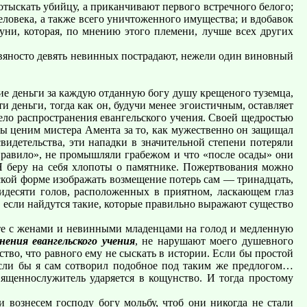
отыскать убийцу, а приканчивают первого встречного белого;
ловека, а также всего уничтоженного имущества; и вдобавок
ни, которая, по мнению этого племени, лучше всех других
девяносто девять невинных пострадают, нежели один виновный
е деньги за каждую отданную богу душу крещеного туземца,
 деньги, тогда как он, будучи менее эгоистичным, оставляет
дело распространения евангельского учения. Своей щедростью
Мы ценим мистера Амента за то, как мужественно он защищал
видетельства, эти нападки в значительной степени потеряли
 правило», не промышляли грабежом и что «после осады» они
 Я беру на себя хлопоты о памятнике. Пожертвования можно
кой форме изображать возмещение потерь сам — тринадцать,
идесяти голов, расположенных в приятном, ласкающем глаз
, если найдутся такие, которые правильно выражают существо
есте с женами и невинными младенцами на голод и медленную
нения евангельского учения
, не нарушают моего душевного
ство, что равного ему не сыскать в истории. Если бы простой
 если бы я сам сотворил подобное под таким же предлогом…
вященнослужитель ударяется в кощунство. И тогда простому
 вознесем господу богу мольбу, чтоб они никогда не стали