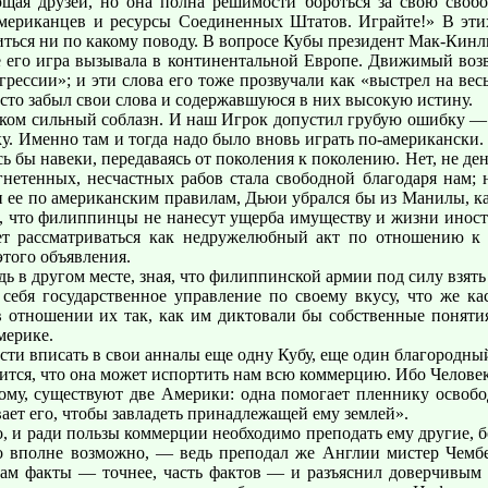
ющая друзей, но она полна решимости бороться за свою свобо
ериканцев и ресурсы Соединенных Штатов. Играйте!» В этих 
иться ни по какому поводу. В вопросе Кубы президент Мак-Кин
ое его игра вызывала в континентальной Европе. Движимый во
рессии»; и эти слова его тоже прозвучали как «выстрел на весь
ачисто забыл свои слова и содержавшуюся в них высокую истину.
ом сильный соблазн. И наш Игрок допустил грубую ошибку — п
у. Именно там и тогда надо было вновь играть по-американски.
бы навеки, передаваясь от поколения к поколению. Нет, не деньг
 угнетенных, несчастных рабов стала свободной благодаря нам
ли ее по американским правилам, Дьюи убрался бы из Манилы, к
ее, что филиппинцы не нанесут ущерба имуществу и жизни ино
дет рассматриваться как недружелюбный акт по отношению 
этого объявления.
дь в другом месте, зная, что филиппинской армии под силу взят
ебя государственное управление по своему вкусу, что же кас
отношении их так, как им диктовали бы собственные понятия 
мерике.
ти вписать в свои анналы еще одну Кубу, еще один благородны
вится, что она может испортить нам всю коммерцию. Ибо Человек
ому, существуют две Америки: одна помогает пленнику освобо
ивает его, чтобы завладеть принадлежащей ему землей».
о, и ради пользы коммерции необходимо преподать ему другие,
 это вполне возможно, — ведь преподал же Англии мистер Че
нам факты — точнее, часть фактов — и разъяснил доверчивым