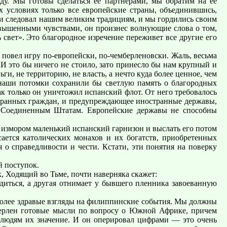
ду. Мы готовы сделаться ее партнерами, мы обратим на ее
условиях только все европейские страны, объединившись,
ли следовал нашим великим традициям, и мы гордились своим
звышенными чувствами, он произнес волнующие слова о том,
 свет». Это благородное изречение переживет все другие его
овел игру по-европейски, по-чемберленовски. Жаль, весьма
 И это бы ничего не стоило, зато принесло бы нам крупный и
и, не территорию, не власть, а нечто куда более ценное, чем
; наши потомки сохранили бы светлую память о благородных
ак только он уничтожил испанский флот. От него требовалось
странных граждан, и предупреждающее иностранные державы,
к Соединенным Штатам. Европейские державы не способны
ь измором маленький испанский гарнизон и выслать его потом
ается католических монахов и их богатств, приобретенных
о справедливости и чести. Кстати, эти понятия на поверку
й поступок.
, Ходящий во Тьме, почти наверняка скажет:
диться, а другая отнимает у бывшего пленника завоеванную
 более здравые взгляды на филиппинские события. Мы должны
мберлен готовые мысли по вопросу о Южной Африке, причем
 людям их значение. И он оперировал цифрами — это очень