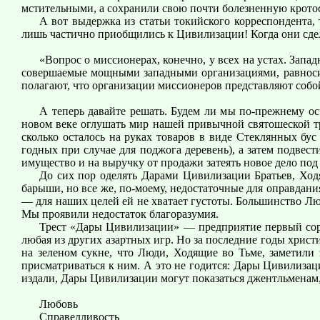
мстительными, а сохранили свою почти болезненную кротост
А вот выдержка из статьи токийского корреспондента, 
лишь частично приобщились к Цивилизации! Когда они сде
«Вопрос о миссионерах, конечно, у всех на устах. Зап
совершаемые мощными западными организациями, равносил
полагают, что организации миссионеров представляют соб
А теперь давайте решать. Будем ли мы по-прежнему о
новом веке оглушать мир нашей привычной святошеской тр
сколько осталось на руках товаров в виде Стеклянных бу
годных при случае для поджога деревень), а затем подвес
имущество и на выручку от продажи затеять новое дело по
До сих пор оделять Дарами Цивилизации Братьев, Ходя
барыши, но все же, по-моему, недостаточные для оправдания
— для наших целей ей не хватает густоты. Большинство Люде
Мы проявили недостаток благоразумия.
Трест «Дары Цивилизации» — предприятие первый сорт,
любая из других азартных игр. Но за последние годы христи
на зеленом сукне, что Люди, Ходящие во Тьме, заметили
присматриваться к ним. А это не годится: Дары Цивилизаци
издали, Дары Цивилизации могут показаться джентльменам
Любовь
Справедливость