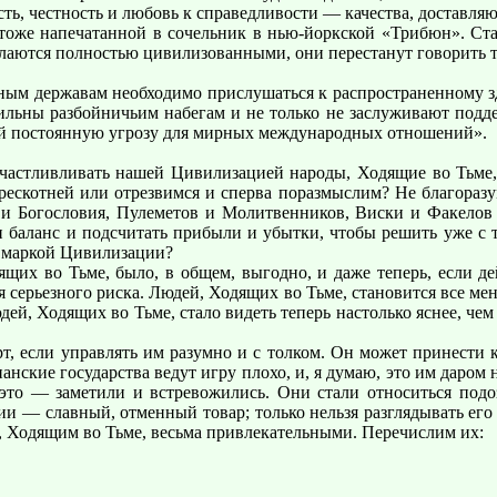
ь, честность и любовь к справедливости — качества, доставляющ
тоже напечатанной в сочельник в нью-йоркской «Трибюн». Стат
лаются полностью цивилизованными, они перестанут говорить т
адным державам необходимо прислушаться к распространенному з
ьны разбойничьим набегам и не только не заслуживают поддер
ой постоянную угрозу для мирных международных отношений».
счастливливать нашей Цивилизацией народы, Ходящие во Тьме,
ескотней или отрезвимся и сперва поразмыслим? Не благоразу
с и Богословия, Пулеметов и Молитвенников, Виски и Факелов
ти баланс и подсчитать прибыли и убытки, чтобы решить уже с
д маркой Цивилизации?
щих во Тьме, было, в общем, выгодно, и даже теперь, если де
 серьезного риска. Людей, Ходящих во Тьме, становится все мень
й, Ходящих во Тьме, стало видеть теперь настолько яснее, чем 
 если управлять им разумно и с толком. Он может принести ку
анские государства ведут игру плохо, и, я думаю, это им даром 
 это — заметили и встревожились. Они стали относиться под
и — славный, отменный товар; только нельзя разглядывать его 
, Ходящим во Тьме, весьма привлекательными. Перечислим их: