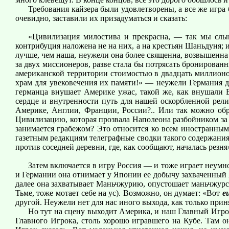
Требования кайзера были удовлетворены, а все же игра
очевидно, заставили их призадуматься и сказать:
«Цивилизация милостива и прекрасна, — так мы слыш
контрибуция наложена не на них, а на крестьян Шаньдуня;
лучше, чем наша, неужели она более священна, возвышенна 
за двух миссионеров, разве стала бы потрясать бронирован
американской территории стоимостью в двадцать миллионо
храм для увековечения их памяти!» — неужели Германия д
германца внушает Америке ужас, такой же, как внушали 
сердце и внутренности путь для нашей оскорбленной рели
Америке, Англии, Франции, России?.. Или так можно обр
Цивилизацию, которая прозвала Наполеона разбойником за 
занимается грабежом? Это относится ко всем иностранны
газетным редакциям телеграфные сводки такого содержани
против соседней деревни, где, как сообщают, началась резн
Затем включается в игру Россия — и тоже играет неумн
и Германии она отнимает у Японии ее добычу захваченный Я
далее она захватывает Маньчжурию, опустошает маньчжурс
Тьме, тоже мотает себе на ус). Возможно, он думает: «Вот
е
другой. Неужели нет для нас иного выхода, как только при
Но тут на сцену выходит Америка, и наш Главный Игрок
Главного Игрока, столь хорошо игравшего на Кубе. Там 