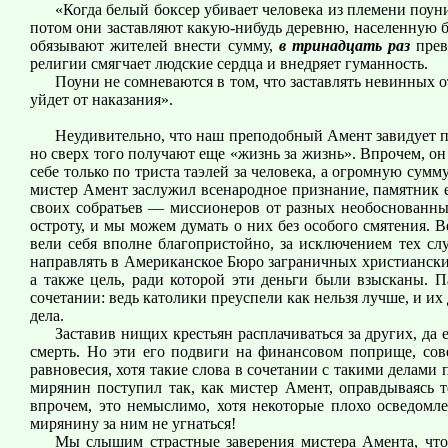
«Когда белый боксер убивает человека из племени поун
потом они заставляют какую-нибудь деревню, населенную б
обязывают жителей внести сумму,
в тринадцать раз
прев
религии смягчает людские сердца и внедряет гуманность.
Поуни не сомневаются в том, что заставлять невинных 
уйдет от наказания».
Неудивительно, что наш преподобный Амент завидует п
но сверх того получают еще «жизнь за жизнь». Впрочем, он
себе только по триста таэлей за человека, а огромную сум
мистер Амент заслужил всенародное признание, памятник 
своих собратьев — миссионеров от разных необоснованных
остроту, и мы можем думать о них без особого смятения. 
вели себя вполне благопристойно, за исключением тех сл
направлять в Американское Бюро заграничных христиански
а также цель, ради которой эти деньги были взысканы. 
сочетании: ведь католики преуспели как нельзя лучше, и и
дела.
Заставив нищих крестьян расплачиваться за других, д
смерть. Но эти его подвиги на финансовом поприще, со
равновесия, хотя такие слова в сочетании с такими делами
мирянин поступил так, как мистер Амент, оправдываясь 
впрочем, это немыслимо, хотя некоторые плохо осведомл
мирянину за ним не угнаться!
Мы слышим страстные заверения мистера Амента, что м