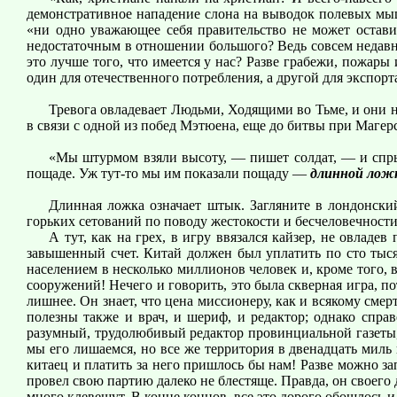
демонстративное нападение слона на выводок полевых мыше
«ни одно уважающее себя правительство не может остави
недостаточным в отношении большого? Ведь совсем недавно 
это лучше того, что имеется у нас? Разве грабежи, пожа
один для отечественного потребления, а другой для экспор
Тревога овладевает Людьми, Ходящими во Тьме, и они н
в связи с одной из побед Мэтюена, еще до битвы при Магерс
«Мы штурмом взяли высоту, — пишет солдат, — и спрыг
пощаде. Уж тут-то мы им показали пощаду —
длинной лож
Длинная ложка означает штык. Загляните в лондонск
горьких сетований по поводу жестокости и бесчеловечности
А тут, как на грех, в игру ввязался кайзер, не овлад
завышенный счет. Китай должен был уплатить по сто тыся
населением в несколько миллионов человек и, кроме того,
сооружений! Нечего и говорить, это была скверная игра, по
лишнее. Он знает, что цена миссионеру, как и всякому смер
полезны также и врач, и шериф, и редактор; однако спр
разумный, трудолюбивый редактор провинциальной газеты, б
мы его лишаемся, но все же территория в двенадцать миль
китаец и платить за него пришлось бы нам! Разве можно за
провел свою партию далеко не блестяще. Правда, он своего
много клевещут. В конце концов, все это дорого обошлось