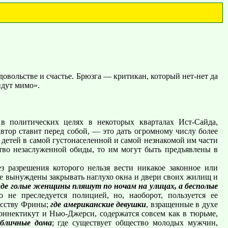
овольстве и счастье. Брюзга — критикан, который нет-нет да
йдут мимо».
 в политических целях в некоторых кварталах Ист-Сайда,
втор ставит перед собой, — это дать огромному числу более
детей в самой густонаселенной и самой незнакомой им части
ство незаслуженной обиды, то им могут быть предъявлены в
з разрешения которого нельзя вести никакое законное или
не вынуждены закрывать наглухо окна и двери своих жилищ и
где голые женщины пляшут по ночам на улицах, а бесполые
не преследуется полицией, но, наоборот, пользуется ее
кусству Фрины;
где американские девушки
, взращенные в духе
оннектикут и Нью-Джерси, содержатся совсем как в тюрьме,
убличные дома
; где существует общество молодых мужчин,