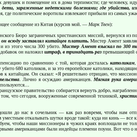
девушек и помещение их в дома терпимости; где человеку, иду
м дети, зараженные недетскими болезнями; где убийства, из
ря, где политические воротилы извлекают прибыли из самых уж
ующее сообщение из Китая (курсив мой. —
Марк Твен
):
нского Бюро заграничных христианских миссий, вернулся из по
, он всюду заставлял китайцев платить.
Мистер Амент заявляе
 и из этого числа 300 убито.
Мистер Амент взыскал по 300 та
добавок он наложил
штраф, в тринадцать раз
превышающий с
пенсацию по сравнению с той, которая досталась
католикам
,
 убито 680 католиков, и за это европейские католики, находящие
ов к китайцам. Он сказал: «Я решительно отрицаю, что миссио
тельства
. Лично я осуждаю американцев.
Мягкая рука амери
оспользуются…
ранцузское правительство собирается вернуть добро, награблен
 том, что сегодня, вооруженные современной техникой,
христиа
 дошли до нас в сочельник — как раз вовремя, чтобы нам от
м уместным откалывать шутки вроде такой: куда ни кинь — все 
уем, чтобы наши миссионеры в чужих краях воплощали не тольк
ервыми американцами были индейцы племени поуни. Вот что о 