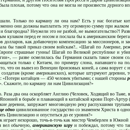
 была плохая, потому что она не могла не произвести дурного в
али. Только по карману ли она нам? Есть у нас богатые кит
 именно они должны выплатить эту огромную сумму при жалком з
и благородна? Неужели это не разбой, не вымогательство?! Раз
ным кулаком перед ее носом и послала бы к американским берега
в долларов, как добавочную компенсацию за миссионеров, и за
ала бы такой приказ своим войскам?.. «Шагай по Америке, ре
Европе страшные гунны! Шагай по Великой республике и убив
гии», — разве осмелилась бы Германия сказать такое своим со
ащаться только с Китаем, по примеру слона, напавшего на по
то, что он вывез из Венеции бронзовых коней, а сама ворует с
м солдатам (кроме американских), которые штурмуют деревни
я: «Потери китайцев — 450 человек убитыми; с нашей стороны
р
я». Скажите, по карману ли нам Цивилизация?»
о. Раза два она оскорбляет Англию (Человек, Ходящий во Тьме, 
понией в борьбе и плавающий в китайской крови Порт-Артур (Че
кие деревни, запружает многоводную реку распухшими трупами
ще одно
цивилизованное государство со знаменем Христа в одно
нять Цивилизацию и опуститься до ее уровня?»
 играет нехорошо, точь-в-точь как мистер Чемберлен в Южной 
он вел обычную,
американскую игру
и побеждал, потому что т