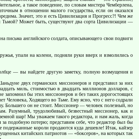
тельное, а такое поведение, по словам мистера Чемберлена,
точным в отношении малого государства, если он оказался
редима. Значит, это и есть Цивилизация и Прогресс?! Чем же
ей Тьмой? Может быть, существуют два сорта Цивилизации —
 на письма английского солдата, описывающего свои подвиги
ужья, упали на колени, подняли руки вверх и взмолились о
олбце — вы найдете другую заметку, полную возмущения и
в Шаньдуне двух германских миссионеров и представил за них
адцать миль, стоимостью в двадцать миллионов долларов, с
 не запомнил бы этих миссионеров и без таких дорогостоящих
ет Человека, Ходящего во Тьме. Ему ясно, что с него содрали
ену. Большего он не стоит. Миссионер — человек полезный, но
нам. Разумный, трудолюбивый, безвестный миссионер, как и
земной шар! Мы уважаем такого редактора, и нам жаль, когда
 за подобную потерю; представим себе, что редактор был бы
же подержанные короли продаются куда дешевле! Итак, кайзер
змущенных китайских патриотов — «боксеров», на которых так
и.