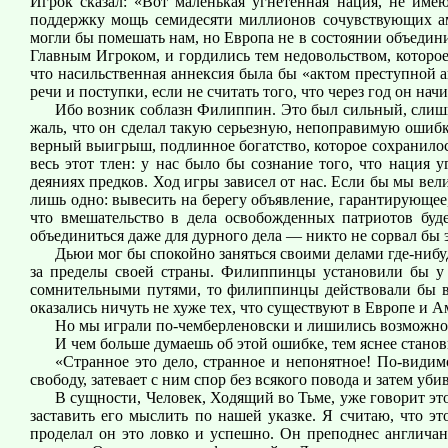
Игрок сказал: «Вот маленькая угнетенная нация, не име
поддержку мощь семидесяти миллионов сочувствующих ам
могли бы помешать нам, но Европа не в состоянии объедин
Главным Игроком, и гордились тем недовольством, котор
что насильственная аннексия была бы «актом преступной аг
речи и поступки, если не считать того, что через год он н
Ибо возник соблазн Филиппин. Это был сильный, слишк
жаль, что он сделал такую серьезную, непоправимую ошибк
верный выигрыш, подлинное богатство, которое сохранилось 
весь этот тлен: у нас было бы сознание того, что нация
деяниях предков. Ход игры зависел от нас. Если бы мы ве
лишь одно: вывесить на берегу объявление, гарантирующ
что вмешательство в дела освобожденных патриотов бу
объединиться даже для дурного дела — никто не сорвал бы 
Дьюи мог бы спокойно заняться своими делами где-нибу
за пределы своей страны. Филиппинцы установили бы у с
сомнительными путями, то филиппинцы действовали бы в 
оказались ничуть не хуже тех, что существуют в Европе и А
Но мы играли по-чемберленовски и лишились возможнос
И чем больше думаешь об этой ошибке, тем яснее стано
«Странное это дело, странное и непонятное! По-видим
свободу, затевает с ним спор без всякого повода и затем уб
В сущности, Человек, Ходящий во Тьме, уже говорит эт
заставить его мыслить по нашей указке. Я считаю, что
проделал он это ловко и успешно. Он преподнес англича