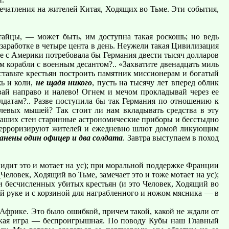
печатления на жителей Китая, Ходящих во Тьме. Эти события,
айцы, — может быть, им доступна такая роскошь; но ведь
аработке в четыре цента в день. Неужели такая Цивилизация
ве с Америки потребовала бы Германия двести тысяч долларов
м корабли с военным десантом?.. «Захватите двенадцать миль
ставьте крестьян построить памятник миссионерам и богатый
жь и коли,
не щадя никого
, пусть на тысячу лет вперед облик
ай направо и налево! Огнем и мечом прокладывай через ее
лдатам?.. Разве поступила бы так Германия по отношению к
левых мышей? Так стоит ли нам вкладывать средства в эту
 наших стен старинные астрономические приборы и бесстыдно
, терроризируют жителей и ежедневно шлют домой ликующим
анены один офицер и два солдата
. Завтра выступаем в поход
видит это и мотает на ус); при моральной поддержке Франции
ловек, Ходящий во Тьме, замечает это и тоже мотает на ус);
 бесчисленных убитых крестьян (и это Человек, Ходящий во
й руке и с корзиной для награбленного и ножом мясника — в
Африке. Это было ошибкой, причем такой, какой не ждали от
акая игра — беспроигрышная. По поводу Кубы наш Главный