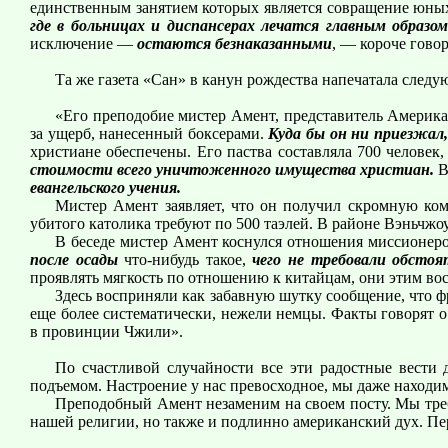
единственным занятием которых является совращение юных 
где в больницах и диспансерах лечатся главным образо
исключение —
остаются безнаказанными
, — короче гово
Та же газета «Сан» в канун рождества напечатала след
«Его преподобие мистер Амент, представитель Америка
за ущерб, нанесенный боксерами.
Куда бы он ни приезжал
христиане обеспечены. Его паства составляла 700 человек,
стоимости всего уничтоженного имущества христиан.
В
евангельского учения.
Мистер Амент заявляет, что он получил скромную ком
убитого католика требуют по 500 таэлей. В районе Вэньчжоу
В беседе мистер Амент коснулся отношения миссионер
после осады
что-нибудь такое,
чего не требовали обстоя
проявлять мягкость по отношению к китайцам, они этим в
Здесь восприняли как забавную шутку сообщение, что ф
еще более систематически, нежели немцы. Факты говорят о
в провинции Чжили».
По счастливой случайности все эти радостные вести
подъемом. Настроение у нас превосходное, мы даже находи
Преподобный Амент незаменим на своем посту. Мы треб
нашей религии, но также и подлинно американский дух. П