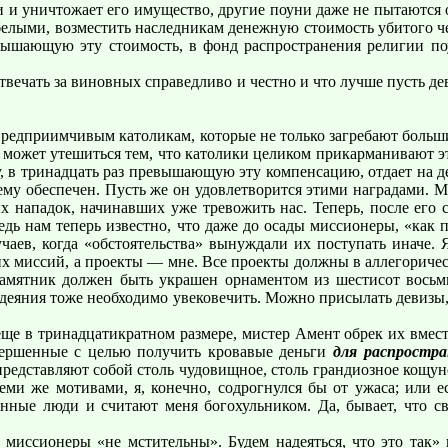
и и уничтожает его имущество, другие поуни даже не пытаются 
елыми, возместить наследникам денежную стоимость убитого че
ышающую эту стоимость, в фонд распространения религии поу
отвечать за виновных справедливо и честно и что лучше пусть 
редприимчивым католикам, которые не только загребают больши
 может утешиться тем, что католики целиком прикарманивают эти
му, в тринадцать раз превышающую эту компенсацию, отдает на 
ему обеспечен. Пусть же он удовлетворится этими наградами. 
 нападок, начинавших уже тревожить нас. Теперь, после его с
Ведь нам теперь известно, что даже до осады миссионеры, «как
учаев, когда «обстоятельства» вынуждали их поступать иначе.
х миссий, а проекты — мне. Все проекты должны в аллегоричес
Памятник должен быть украшен орнаментом из шестисот восьм
х деяния тоже необходимо увековечить. Можно присылать девизы
а еще в тринадцатикратном размере, мистер Амент обрек их вм
вершенные с целью получить кровавые деньги
для распростра
 представляют собой столь чудовищное, столь грандиозное кощун
теми же мотивами, я, конечно, содрогнулся бы от ужаса; или
енные люди и считают меня богохульником. Да, бывает, что с
иссионеры «не мстительны». Будем надеяться, что это так» и