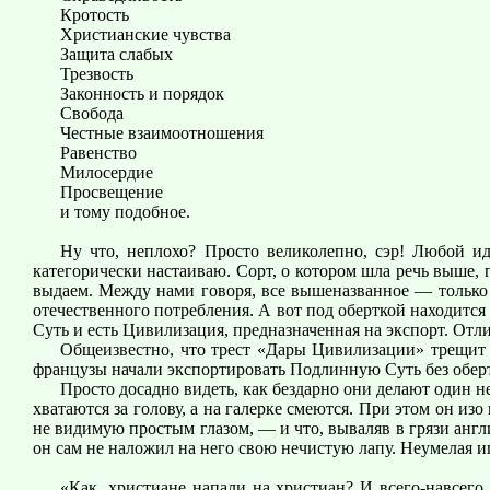
Кротость
Христианские чувства
Защита слабых
Трезвость
Законность и порядок
Свобода
Честные взаимоотношения
Равенство
Милосердие
Просвещение
и тому подобное.
Ну что, неплохо? Просто великолепно, сэр! Любой ид
категорически настаиваю. Сорт, о котором шла речь выше, п
выдаем. Между нами говоря, все вышеназванное — только о
отечественного потребления. А вот под оберткой находится
Суть и есть Цивилизация, предназначенная на экспорт. Отлич
Общеизвестно, что трест «Дары Цивилизации» трещит п
французы начали экспортировать Подлинную Суть без обертк
Просто досадно видеть, как бездарно они делают один н
хватаются за голову, а на галерке смеются. При этом он изо
не видимую простым глазом, — и что, вываляв в грязи англи
он сам не наложил на него свою нечистую лапу. Неумелая и
«Как, христиане напали на христиан? И всего-навсего 