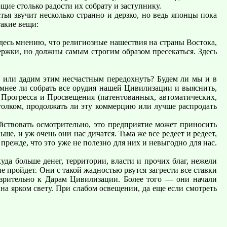
ие столько радости их собрату и заступнику.
ья звучит несколько странно и дерзко, но ведь японцы пока
акие вещи:
десь мнению, что религиозные нашествия на страны Востока,
жки, но должны самым строгим образом пресекаться. Здесь
 или дадим этим несчастным передохнуть? Будем ли мы и в
мнее ли собрать все орудия нашей Цивилизации и выяснить,
 Прогресса и Просвещения (патентованных, автоматических,
 толком, продолжать ли эту коммерцию или лучше распродать
йствовать осмотрительно, это предприятие может приносить
ше, и уж очень они нас дичатся. Тьма же все редеет и редеет,
прежде, что это уже не полезно для них и невыгодно для нас.
да больше денег, территории, власти и прочих благ, нежели
не пройдет. Они с такой жадностью рвутся загрести все ставки
озрительно к Дарам Цивилизации. Более того — они начали
на ярком свету. При слабом освещении, да еще если смотреть