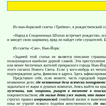
Из нью-йоркской газеты «Трибюн», в рождественский с
«Народ в Соединенных Штатах встречает рождество, исп
и заведет свою шарманку, вряд ли найдет себе слушателей. 
Из газеты «Сан», Нью-Йорк:
«Задачей этой статьи не является описание страшн
пользующихся наиболее дурной славой. Эти преступления н
или менее беспечных жителей прекрасного города Нью-Йорк
этого гиганта Нового Света. Если у кого-нибудь из чита
подтверждение даты, фамилии и адреса. Здесь зафиксирован
Представьте себе, если можете, часть городской тер
незаконное дело;
где незаконные дела всячески поощряютс
задыхаться от жары в душных комнатах, боясь выйти на кры
мужчины, как хищники, рыщут в темноте в поиска
покровительством;
где малые дети уже знают, что тако
строгих правил
американской
семейной жизни и вывезенны
пока не утратят всякого подобия женственности;
где ма