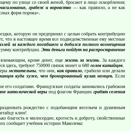
щему по улице со своей женой, бросают в лицо оскорбления;
насилование, грабеж и воровство
— как правило, а не как
асных форм порока».
ездки, которую он предпринял с целью собрать контрибуцию
т, что в настоящее время все подведомственные ему местные
элей за каждого погибшего и добился полного возмещения
умму контрибуции.
Эти деньги пойдут на распространение
 взимающим, кроме денег, еще
жизнь за жизнь
. За каждого
ся здесь, требуют 750000 связок монет и 680
голов китайцев
.
неры
мстительны
, что они,
как правило
, грабили или делали
канцев куда хуже, чем бронированный кулак немцев.
Если
ное его солдатами. Французские солдаты занимались грабежом
не католической веры
под флагом Франции
грабят селения
праздновать рождество с подобающим весельем и душевным
китайцу клин!
о благость и милосердие, кротость и доброту, свойственные
них сообщает учебник истории Маколема: