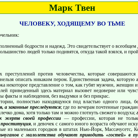
Марк Твен
ЧЕЛОВЕКУ, ХОДЯЩЕМУ ВО ТЬМЕ
очельник:
олненный бодрости и надежд. Это свидетельствует о всеобщем д
Большинство людей только подивятся, откуда такой взялся, и про
ых преступлений против человечества, которые совершаются
ельзя описать никаким пером. Единственная задача, которую а
а некоторое представление о том, как губят мужчин, женщин и 
телей приведенный здесь материал вызовет недоверие или чув
ы факты и наблюдения, без выдумки и без прикрас.
ритории, полностью находящуюся под властью одного лица, бе
я, а законные преследуются
; где по вечерам почтенные гражда
лечко дома, хотя только там и можно глотнуть свежего воздуха;
х жертв своей профессии
— профессии, которая не только 
е проституция
, и девочек с самого юного возраста обучают ис
е из маленьких городков в штатах Нью-Йорк, Массачусетс, К
льчуганов с малолетства обучают приводить «гостей» в п