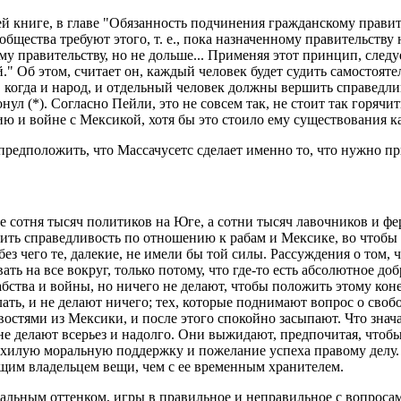
ей книге, в главе "Обязанность подчинения гражданскому правит
бщества требуют этого, т. е., пока назначенному правительству 
у правительству, но не дольше... Применяя этот принцип, следу
." Об этом, считает он, каждый человек будет судить самостояте
огда и народ, и отдельный человек должны вершить справедливо
онул (*). Согласно Пейли, это не совсем так, не стоит так горяч
ю и войне с Мексикой, хотя бы это стоило ему существования ка
 предположить, что Массачусетс сделает именно то, что нужно 
е сотня тысяч политиков на Юге, а сотни тысяч лавочников и ф
ить справедливость по отношению к рабам и Мексике, во чтобы т
 без чего те, далекие, не имели бы той силы. Рассуждения о том
ть на все вокруг, только потому, что где-то есть абсолютное до
бства и войны, но ничего не делают, чтобы положить этому коне
лать, и не делают ничего; тех, которые поднимают вопрос о своб
остями из Мексики, и после этого спокойно засыпают. Что знача
не делают всерьез и надолго. Они выжидают, предпочитая, чтобы
, хилую моральную поддержку и пожелание успеха правому делу.
ящим владельцем вещи, чем с ее временным хранителем.
оральным оттенком, игры в правильное и неправильное с вопроса