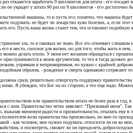
ы раз откажется заработать 9 шиллингов для штата - его посадят
если он украдет у штата 90 раз по 9 шиллингов - его достаточно б
тельственной машины, то и пусть его; понятно, что машина буде
ете подумать: не будет ли лекарство хуже болезни, а, если этот
ть его. Пусть ваша жизнь станет тем, что остановит подобную м
странение зла, то я таковых не знаю. Все это отнимает слишком 
 его в место, сносное для жизни, но для того, чтобы жить в нем,
о-то можно делать плохо. У меня нет желания обращаться с проше
е прислушиваются к моим аргументам, то что я тогда должен дел
ся резким, упрямым и непримиримым, но нужно с крайней доброж
 подобным образом, - рождение и смерть одинаково сотрясают те
 должны сразу, решительно отвергнуть поддержку правительства 
 ними. Я убежден, что Бог на их стороне, а что еще надо. Можно
равительством или правительством штата не более раза в год, в
ться с ним. Правительство четко заявляет: "Признавай меня". Т
 выказав минимум радости и признательности, отказать ему в это
полнителем воли правительства произвольно, но мне-то приходит
акой - как человек; мне нужно подумать: относится ли он ко мне,
ойствия, и посмотреть, сможет ли он преодолеть добрососедски
ча или сотня, даже десяток уважаемых людей, которых я мог бы н