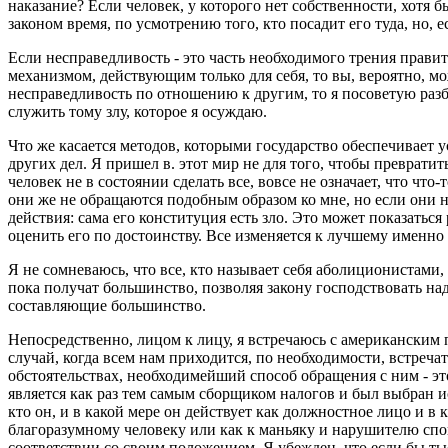
наказание? Если человек, у которого нет собственности, хотя б
законом время, по усмотрению того, кто посадит его туда, но, 
Если несправедливость - это часть необходимого трения прави
механизмом, действующим только для себя, то вы, вероятно, мож
несправедливость по отношению к другим, то я посоветую разби
служить тому злу, которое я осуждаю.
Что же касается методов, которыми государство обеспечивает у
других дел. Я пришел в. этот мир не для того, чтобы превратить
человек не в состоянии сделать все, вовсе не означает, что чт
они же не обращаются подобным образом ко мне, но если они н
действия: сама его конституция есть зло. Это может показать
оценить его по достоинству. Все изменяется к лучшему именно
Я не сомневаюсь, что все, кто называет себя аболиционистами,
пока получат большинство, позволяя закону господствовать над
составляющие большинство.
Непосредственно, лицом к лицу, я встречаюсь с американским п
случай, когда всем нам приходится, по необходимости, встреча
обстоятельствах, необходимейший способ обращения с ним - это,
является как раз тем самым сборщиком налогов и был выбран ис
кто он, и в какой мере он действует как должностное лицо и в к
благоразумному человеку или как к маньяку и нарушителю спок
соответствии со своим положением. Я убежден, что если бы тыся