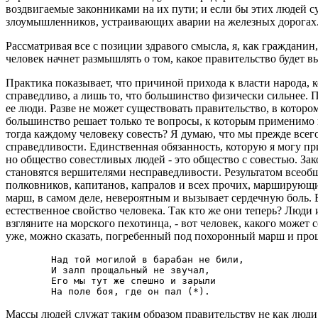
воздвигаемые законниками на их пути; и если бы этих людей су
злоумышленников, устраивающих аварии на железных дорогах
Рассматривая все с позиции здравого смысла, я, как граждани
человек начнет размышлять о том, какое правительство будет в
Практика показывает, что причиной прихода к власти народа, к
справедливо, а лишь то, что большинство физически сильнее. 
ее люди. Разве не может существовать правительство, в котором 
большинство решает только те вопросы, к которым применимо 
тогда каждому человеку совесть? Я думаю, что мы прежде всег
справедливости. Единственная обязанность, которую я могу прин
но общество совестливых людей - это общество с совестью. Зак
становятся вершителями несправедливости. Результатом всеобщ
полковников, капитанов, капралов и всех прочих, марширующих
марш, в самом деле, невероятным и вызывает сердечную боль. 
естественное свойство человека. Так кто же они теперь? Люди
взгляните на морского пехотинца, - вот человек, какого может 
уже, можно сказать, погребенный под похоронный марш и проща
        Над той могилой в барабан не били,

        И залп прощальный не звучал,

        Его мы тут же спешно и зарыли

Массы людей служат таким образом правительству не как люди,