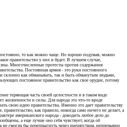
е постоянно, то как можно чаще. Но хорошо подумав, можно
такое правительство у них и будет. В лучшем случае,
бразны. Многочисленные протесты против содержания
ительства. Постоянная армия - это руки постоянного
ни склонно как обманывать, так и быть обманутым людьми,
ьзующих постоянное правительство как свое орудие, потому
ение теряющая часть своей целостности и в таком виде
ет жизненности и силы. Для народа это что-то вроде
овать свою идею правительства. Именно это дает правительству
 правительство, как правило, никогда само ничего не делает, а
арактере американского народа - доводить любое дело до
зобщены, а еще лучше оно себя чувствует, когда об
а не смогли бы перепрыгнуть через препятствия, непрерывно