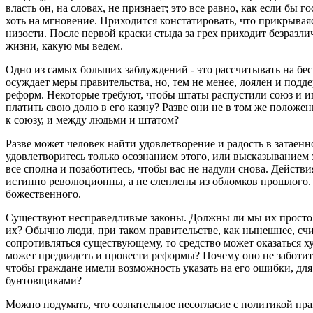
власть он, на словах, не признает; это все равно, как если бы 
хоть на мгновение. Приходится констатировать, что прикрывая
низости. После первой краски стыда за грех приходит безразли
жизни, какую мы ведем.
Одно из самых больших заблуждений - это рассчитывать на беск
осуждает меры правительства, но, тем не менее, лоялен и подд
реформ. Некоторые требуют, чтобы штаты распустили союз и иг
платить свою долю в его казну? Разве они не в том же положе
к союзу, и между людьми и штатом?
Разве может человек найти удовлетворение и радость в затаенн
удовлетворитесь только осознанием этого, или высказыванием
все сполна и позаботитесь, чтобы вас не надули снова. Действ
истинно революционны, а не слеплены из обломков прошлого. Это
божественного.
Существуют несправедливые законы. Должны ли мы их просто с
их? Обычно люди, при таком правительстве, как нынешнее, счи
сопротивляться существующему, то средство может оказаться ху
может предвидеть и провести реформы? Почему оно не заботитс
чтобы граждане имели возможность указать на его ошибки, дл
бунтовщиками?
Можно подумать, что сознательное несогласие с политикой пра