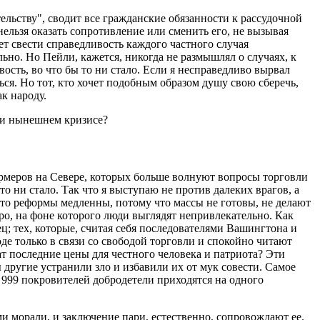
ельству", сводит все гражданские обязанности к рассудочной
нельзя оказать сопротивление или сменить его, не вызывая
ет свести справедливость каждого частного случая
льно. Но Пейли, кажется, никогда не размышлял о случаях, к
сть, во что бы то ни стало. Если я несправедливо вырвал
иться. Но тот, кто хочет подобным образом душу свою сберечь,
к народу.
при нынешнем кризисе?
ермеров на Севере, которых больше волнуют вопросы торговли
о ни стало. Так что я выступаю не против далеких врагов, а
, что реформы медленны, потому что массы не готовы, не делают
бро, на фоне которого люди выглядят непривлекательно. Как
ц; тех, которые, считая себя последователями Вашингтона и
оде только в связи со свободой торговли и спокойно читают
т последние цены для честного человека и патриота? Эти
 другие устранили зло и избавили их от мук совести. Самое
 999 покровителей добродетели приходятся на одного
ми морали, и заключение пари, естественно, сопровождают ее.