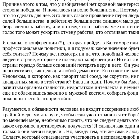
Причина этого в том, что у избирателей нет кровной заинтерес
сторона победила. Я полагаюсь на волю большинства. Поэтому 
что-то сделать для нее. Это лишь слабое проявление перед лю
силой большинства: в действиях большинства слишком мало добр
безразличны к рабству, или потому, что от рабства уже почти 
голос того может ускорить отмену рабства, кто отстаивает так
Я слышал о конференции (*), которая пройдет в Балтиморе или 
профессиональные политики, и я подумал: какое значение буде
себя считает? Почему же, несмотря ни на что, подобный челов
людей в стране, которые не посещают конференций? Но вот я в
страны гораздо больше оснований потерять веру в него. Он уж
перспективен, как цель для любой демагогии. Его голос не на
Человеком, и которого, как говорит мой сосед, не скрутить, н
квадратных миль в этой стране? Едва ли один. Почему бы Амер
развитым органом стадности, недостатком интеллекта и неуныв
еще не облачившись законно в мужской костюм, собирать фонд 
похоронить его благопристойно.
Разумеется, в обязанности человека не входит искоренение люб
крайней мере, умыть руки, чтобы если уж отстраняться от борьбы
по меньшей мере, необходимо понять, что не следует делать это
какое огромное противоречие получается! Я слышал как один и
только б они меня и видели". Но, между тем, эти же самые люд
Солдату, который отказывается участвовать в несправедливой в