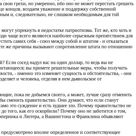
 за свои грехи, но умеренно, ибо оно не может перестать грешить
нце концов, воздаем уважение и поддержку собственной
льным и, следовательно, не слишком необходимым для той
могут упрекнуть в недостатке патриотизма. Тот же, кто хоть и
 люди чаще всего являются наиболее серьезным препятствием для
ить самих себя - союз между собой и штатом - и отказаться
и и те же причины вызывают сопротивление штата по отношению
? Если сосед надул вас на один доллар, то ведь вы не
ичитающееся; вы примете решительные меры, чтобы получить
ости, - именно это изменяет сущность и обстоятельства, - они
деляет и человека, отделяя в нем дьявольское от
ие, пока не добьемся своего, а может, лучше сразу отменить
бы сменить правительство. Они думают, что если станут
само это суждение и есть худшее зло. Почему правительство не
о того, как его оскорбили? Почему оно не заботится о том,
Коперника и Лютера, а Вашингтона и Франклина объявляют
то предусмотрено вполне определенное и соответствующее