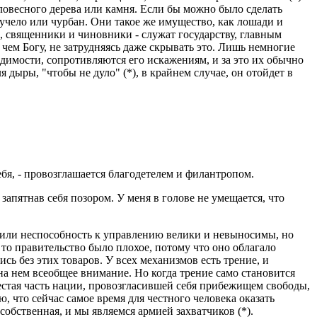
ловесного дерева или камня. Если бы можно было сделать
учело или чурбан. Они такое же имущество, как лошади и
, священники и чиновники - служат государству, главным
 чем Богу, не затрудняясь даже скрывать это. Лишь немногие
одимости, сопротивляются его искажениям, и за это их обычно
 дыры, "чтобы не дуло" (*), в крайнем случае, он отойдет в
себя, - провозглашается благодетелем и филантропом.
запятнав себя позором. У меня в голове не умещается, что
ия или неспособность к управлению велики и невыносимы, но
о то правительство было плохое, потому что оно облагало
сь без этих товаров. У всех механизмов есть трение, и
а нем всеобщее внимание. Но когда трение само становится
естая часть нации, провозгласившей себя прибежищем свободы,
ю, что сейчас самое время для честного человека оказать
собственная, и мы являемся армией захватчиков (*).