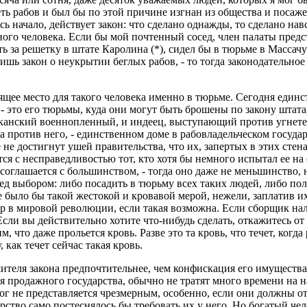
ть рабов и был бы по этой причине изгнан из общества и посажен
ь начало, действует закон: что сделано однажды, то сделано навс
дного человека. Если бы мой почтенный сосед, член палаты пре
 за решетку в штате Каролина (*), сидел бы в тюрьме в Массачус
 лишь закон о неукрытии беглых рабов, - то тогда законодательн
оящее место для такого человека именно в тюрьме. Сегодня един
это его тюрьмы, куда они могут быть брошены по закону штата,
канский военнопленный, и индеец, выступающий против угнетен
 а против него, - единственном доме в рабовладельческом госуда
 не достигнут ушей правительства, что их, запертых в этих стен
я с несправедливостью тот, кто хотя бы немного испытал ее на с
соглашается с большинством, - тогда оно даже не меньшинство, 
д выбором: либо посадить в тюрьму всех таких людей, либо полож
не было бы такой жестокой и кровавой мерой, нежели, заплатив и
ор в мировой революции, если такая возможна. Если сборщик н
"Если вы действительно хотите что-нибудь сделать, откажитесь о
 что даже прольется кровь. Разве это та кровь, что течет, когд
 как течет сейчас такая кровь.
еля закона предпочтительнее, чем конфискация его имущества, х
ля продажного государства, обычно не тратят много времени на 
г не представляется чрезмерным, особенно, если они должны от
арство само постеснялось бы требовать их у него. Но богатый че