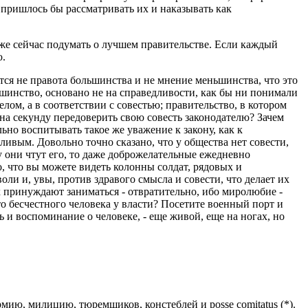
о пришлось бы рассматривать их и наказывать как
уже сейчас подумать о лучшем правительстве. Если каждый
ю.
ется не правота большинства и не мнение меньшинства, что это
ьшинство, основано не на справедливости, как бы ни понимали
елом, а в соответствии с совестью; правительство, в котором
а секунду передоверить свою совесть законодателю? Зачем
но воспитывать такое же уважение к закону, как к
дливым. Довольно точно сказано, что у общества нет совести,
у они чтут его, то даже доброжелательные ежедневно
, что вы можете видеть колонны солдат, рядовых и
и и, увы, против здравого смысла и совести, что делает их
х принуждают заниматься - отвратительно, ибо миролюбие -
о бесчестного человека у власти? Посетите военный порт и
ь и воспоминание о человеке, - еще живой, еще на ногах, но
мию, милицию, тюремщиков, констеблей и posse comitatus (*).