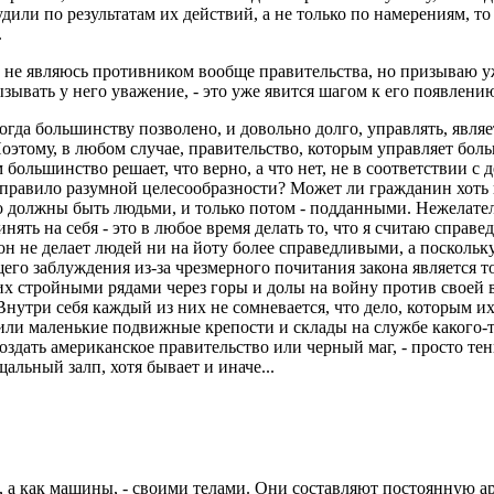
дили по результатам их действий, а не только по намерениям, т
.
н, не являюсь противником вообще правительства, но призываю 
ызывать у него уважение, - это уже явится шагом к его появлени
огда большинству позволено, и довольно долго, управлять, явля
Поэтому, в любом случае, правительство, которым управляет бол
большинство решает, что верно, а что нет, не в соответствии с д
правило разумной целесообразности? Может ли гражданин хоть н
о должны быть людьми, и только потом - подданными. Нежелатель
ять на себя - это в любое время делать то, что я считаю справе
он не делает людей ни на йоту более справедливыми, а поскольк
его заблуждения из-за чрезмерного почитания закона является то
 стройными рядами через горы и долы на войну против своей вол
Внутри себя каждый из них не сомневается, что дело, которым и
 или маленькие подвижные крепости и склады на службе какого-т
создать американское правительство или черный маг, - просто тен
льный залп, хотя бывает и иначе...
 а как машины, - своими телами. Они составляют постоянную ар