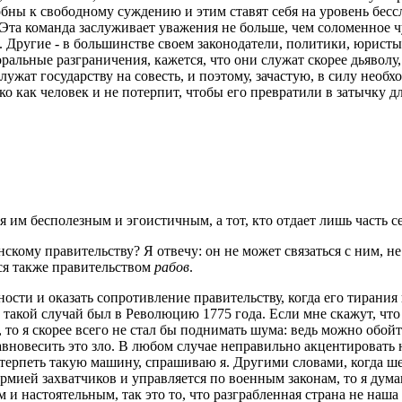
обны к свободному суждению и этим ставят себя на уровень бесс
Эта команда заслуживает уважения не больше, чем соломенное ч
 Другие - в большинстве своем законодатели, политики, юристы
ральные разграничения, кажется, что они служат скорее дьяволу,
ужат государству на совесть, и поэтому, зачастую, в силу необх
 как человек и не потерпит, чтобы его превратили в затычку для
ся им бесполезным и эгоистичным, а тот, кто отдает лишь часть 
кому правительству? Я отвечу: он не может связаться с ним, не 
ся также правительством
рабов
.
ьности и оказать сопротивление правительству, когда его тиран
то такой случай был в Революцию 1775 года. Если мне скажут, чт
о я скорее всего не стал бы поднимать шума: ведь можно обойти
новесить это зло. В любом случае неправильно акцентировать н
 терпеть такую машину, спрашиваю я. Другими словами, когда ш
 армией захватчиков и управляется по военным законам, то я дума
и настоятельным, так это то, что разграбленная страна не наша 