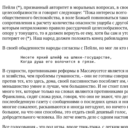
Пейли (*), признанный авторитет в моральных вопросах, в сво
целесообразности и говорит следующее: "Пока интересы всего о
общественного беспокойства, в воле Божьей повиноваться таком
сопротивления к расчету количества опасности ущерба с другой
которым неприложимо правило рассудочной целесообразности, к
опору у тонущего, то я должен вернуть ее ему, хотя бы сам и ут
потеряет ее (*). Наш народ должен положить конец рабовладени
В своей обыденности народы согласны с Пейли, но мог ли кто
        Несете яркий шлейф на шлюхе-государстве,

В сущности, противниками реформы в Массачусетсе является н
и хозяйства, чем проблемы гуманности, - они не готовы соверш
против тех, кто здесь, дома, своей пассивностью пособляет им,
меньшинство умнее и лучше, чем большинство. И не стоит плева
много тех, которые только на словах являются противниками ра
Франклина, сидят сложа руки, говоря, что они не знают, что де
послеобеденную газету с сообщениями о последних ценах и нов
многие сожалеют, раскаиваются и иногда негодуют, но ничего 
большое, на что они способны, это отдать свой дешевый голос
добродетельного человека. Но легче иметь дело с одним насто
Все голосования - это род игры, вроде трик-трака, с легким м