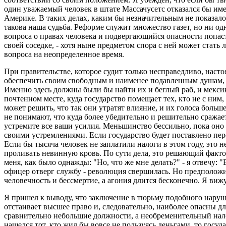
один уважаемый человек в штате Массачусетс отказался бы име
Америке. В таких делах, каким бы незначительным не показалос
такова наша судьба. Реформе служит множество газет, но ни о
вопроса о правах человека и подвергающийся опасности попасть
своей соседке, - хотя ныне предметом спора с ней может стать
вопроса на неопределенное время.
При правительстве, которое судит только несправедливо, наст
обеспечить своим свободным и наименее подавленным душам, - 
Именно здесь должны были бы найти их и беглый раб, и мекси
почтенном месте, куда государство помещает тех, кто не с ним,
может решить, что так они утратят влияние, и их голоса больше
не понимают, что куда более убедительно и решительно сражаетс
устремите все ваши усилия. Меньшинство бессильно, пока оно 
своими устремлениями. Если государство будет поставлено пере
Если бы тысяча человек не заплатили налоги в этом году, это 
проливать невинную кровь. По сути дела, это решающий факт
меня, как было однажды: "Но, что же мне делать?" - я отвечу: 
офицер отверг службу - революция свершилась. Но предположим,
человечность и бессмертие, а агония длится бесконечно. Я вижу,
Я пришел к выводу, что заключение в тюрьму подобного нарушит
отстаивает высшее право и, следовательно, наиболее опасны д
сравнительно небольшие должности, а необременительный нало
нашелся тот, кто жил бы вовсе не пользуясь деньгами, то госуд