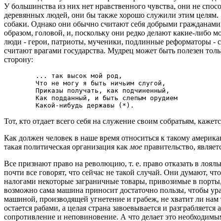
У большинства из них нет нравственного чувства, они не спос
деревянных людей, они бы также хорошо служили этим целям. 
собаки. Однако они обычно считают себя добрыми гражданами.
образом, головой, и, поскольку они редко делают какие-либо мо
люди - герои, патриоты, мученики, подлинные реформаторы - сл
считают врагами государства. Мудрец может быть полезен только
сторону:
        ... так высок мой род,

        Что не могу я быть ничьим слугой,

        Приказы получать, как подчиненный,

        Как подданный, и быть слепым орудием

Тот, кто отдает всего себя на служение своим собратьям, кажет
Как должен человек в наше время относиться к такому американс
такая политическая организация как
мое
правительство, являет
Все признают право на революцию, т. е. право отказать в лоял
почти все говорят, что сейчас не такой случай. Они думают, ч
налогами некоторые заграничные товары, привозимые в порты, т
возможно сама машина приносит достаточно пользы, чтобы урав
машиной, производящей угнетение и грабеж, не хватит ли нам
остается рабами, а целая страна завоевывается и разграбляется
сопротивление и неповиновение. А что делает это необходимым 