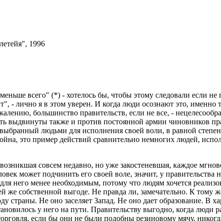
летейя", 1996
меньше всего" (*) - хотелось бы, чтобы этому следовали если н
т", - лично я в этом уверен. И когда люди осознают это, именно 
ожалению, большинство правительств, если не все, - нецелесоо
ь выдвинуты также и против постоянной армии чиновников прав
, выбранный людьми для исполнения своей воли, в равной степе
йна, это пример действий сравнительно немногих людей, испол
и возникшая совсем недавно, но уже закостеневшая, каждое мгнов
век может подчинить его своей воле, значит, у правительства н
я для него менее необходимым, потому что людям хочется реализ
 же собственной выгоде. Не правда ли, замечательно. К тому же,
ду страны. Не оно заселяет Запад. Не оно дает образование. В х
тановилось у него на пути. Правительству выгодно, когда люди ра
орговля, если бы они не были подобны резиновому мячу, никогд