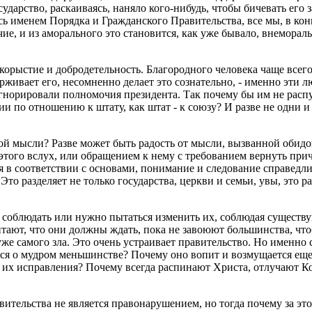
государство, раскаиваясь, наняло кого-нибудь, чтобы бичевать его
сь именем Порядка и Гражданского Правительства, все мы, в ко
чие, и из аморального это становится, как уже бывало, внемора
орыстие и добродетельность. Благородного человека чаще всего 
ерживает его, несомненно делает это сознательно, - именно эти
норировали полномочия президента. Так почему бы им не распуст
нии по отношению к штату, как штат - к союзу? И разве не одн
ой мысли? Разве может быть радость от мысли, вызванной обидой
 этого вслух, или обращением к нему с требованием вернуть пр
ия в соответствии с основами, понимание и следование справедлив
 разделяет не только государства, церкви и семьи, увы, это раз
облюдать или нужно пытаться изменить их, соблюдая существующ
тают, что они должны ждать, пока не завоюют большинства, что
же самого зла. Это очень устраивает правительство. Но именно 
я о мудром меньшинстве? Почему оно вопит и возмущается еще д
я их исправления? Почему всегда распинают Христа, отлучают 
вительства не является правонарушением, но тогда почему за э