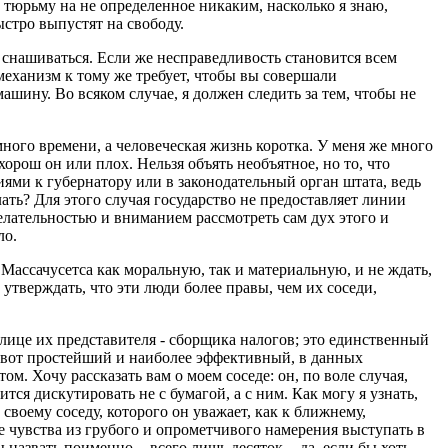
 в тюрьму на не определенное никаким, насколько я знаю,
ыстро выпустят на свободу.
т снашиваться. Если же несправедливость становится всем
 механизм к тому же требует, чтобы вы совершали
ашину. Во всяком случае, я должен следить за тем, чтобы не
много времени, а человеческая жизнь коротка. У меня же много
 хорош он или плох. Нельзя объять необъятное, но то, что
ниями к губернатору или в законодательный орган штата, ведь
ать? Для этого случая государство не предоставляет линии
елательностью и вниманием рассмотреть сам дух этого и
ло.
Массачусетса как моральную, так и материальную, и не ждать,
 утверждать, что эти люди более правы, чем их соседи,
 лице их представителя - сборщика налогов; это единственный
ак вот простейший и наиболее эффективный, в данных
м. Хочу рассказать вам о моем соседе: он, по воле случая,
ся дискутировать не с бумагой, а с ним. Как могу я узнать,
 своему соседу, которого он уважает, как к ближнему,
е чувства из грубого и опрометчивого намерения выступать в
азвать поименно, - всего лишь десяток, - да, если бы хоть