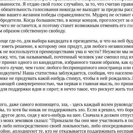
ованности. Я отдаю свой голос случайно, за то, что считаю прав
обязательность голосования никогда не выходит за пределы расс
дьми вашего желания победы справедливости. Мудрец не оставит 
одетели. Когда большинство, в конце концов, проголосует за от
ничего не останется, и поэтому станет возможным отменять его 
им образом собственную свободу.
еще где-то, для выбора кандидата в президенты, и что на ней бу
т иметь решение, к которому они придут, для любого независим
ек не воспользуется преимуществами ума и чести? Неужели мы н
ижу, что, так называемый, почтенный человек уже сменил под их
е принял одного из кандидатов, избранного таким образом, как 
много лучше, чем голос любого беспринципного иностранца или п
е подкупить! Наша статистика заблуждается, сообщая, что населе
ике не придумать какой-нибудь стимул, чтобы в ней рождались 
ающей самоуверенностью, чья первая и главная мысль, по пришес
для поддержки вдов и сирот; в нечто такое, что рискует жить т
ого, даже самого вопиющего, зла, - здесь каждый волен руководс
, то хотя бы никак не поддерживать зло. Если я решил, что борьба
 другое дело, сидя у кого-нибудь на шее. Сначала я должен отпус
з моих земляков сказал: "Приказали бы они мне участвовать в п
и либо непосредственно своей лояльностью, либо опосредованно,
ойне, аплодируют те, кто не отказывается поддерживать несправ