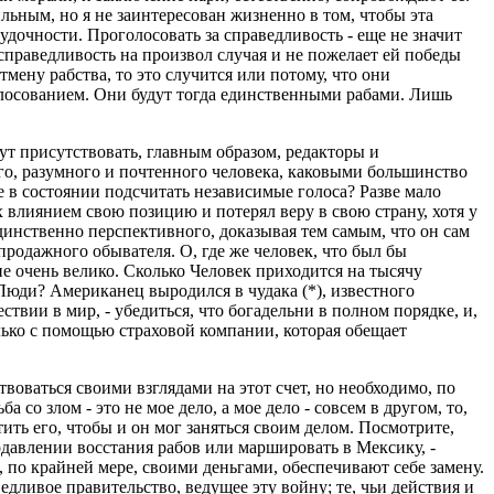
ильным, но я не заинтересован жизненно в том, чтобы эта
удочности. Проголосовать за справедливость - еще не значит
справедливость на произвол случая и не пожелает ей победы
мену рабства, то это случится или потому, что они
голосованием. Они будут тогда единственными рабами. Лишь
дут присутствовать, главным образом, редакторы и
ого, разумного и почтенного человека, каковыми большинство
е в состоянии подсчитать независимые голоса? Разве мало
 влиянием свою позицию и потерял веру в свою страну, хотя у
единственно перспективного, доказывая тем самым, что он сам
родажного обывателя. О, где же человек, что был бы
ние очень велико. Сколько Человек приходится на тысячу
Люди? Американец выродился в чудака (*), известного
твии в мир, - убедиться, что богадельни в полном порядке, и,
олько с помощью страховой компании, которая обещает
твоваться своими взглядами на этот счет, но необходимо, по
 со злом - это не мое дело, а мое дело - совсем в другом, то,
тить его, чтобы и он мог заняться своим делом. Посмотрите,
одавлении восстания рабов или маршировать в Мексику, -
 по крайней мере, своими деньгами, обеспечивают себе замену.
едливое правительство, ведущее эту войну; те, чьи действия и