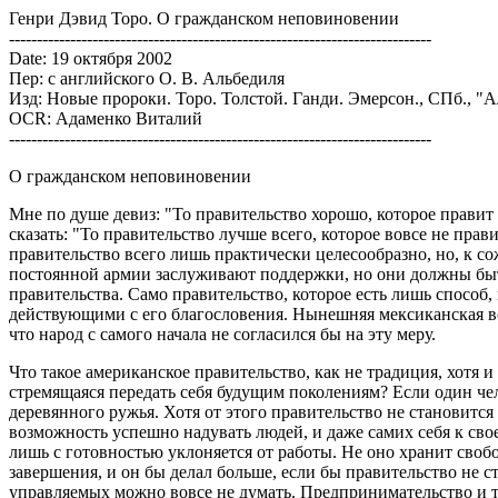
Генри Дэвид Торо. О гражданском неповиновении
----------------------------------------------------------------------------
Date: 19 октября 2002
Пер: с английского О. В. Альбедиля
Изд: Новые пророки. Торо. Толстой. Ганди. Эмерсон., СПб., "А
OCR: Адаменко Виталий
----------------------------------------------------------------------------
О гражданском неповиновении
Мне по душе девиз: "То правительство хорошо, которое правит 
сказать: "То правительство лучше всего, которое вовсе не прави
правительство всего лишь практически целесообразно, но, к с
постоянной армии заслуживают поддержки, но они должны быт
правительства. Само правительство, которое есть лишь способ
действующими с его благословения. Нынешняя мексиканская во
что народ с самого начала не согласился бы на эту меру.
Что такое американское правительство, как не традиция, хотя 
стремящаяся передать себя будущим поколениям? Если один чело
деревянного ружья. Хотя от этого правительство не становитс
возможность успешно надувать людей, и даже самих себя к своей
лишь с готовностью уклоняется от работы. Не оно хранит свобо
завершения, и он бы делал больше, если бы правительство не с
управляемых можно вовсе не думать. Предпринимательство и т