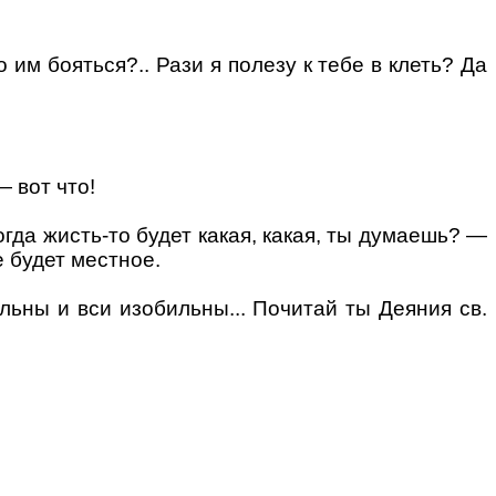
о им бояться?..
Рази я полезу
к тебе в клеть? Да
 вот что!
огда жисть-то будет какая, какая, ты думаешь? —
е будет местное.
ольны и вси изобильны... Почитай ты Деяния св.