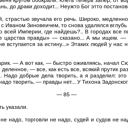
 меня кругом обокрали. Клеть теперь запер, от во
ь, до драки доходит... Неужто Бог этто постанов
й, страстью звучала его речь. Широко, медленн
 с Иваном Зиновеичем, то снова удалялся вглубь
 всей Империи, где найдешь?.. В городах все п
е царства правды» — сказано... А мы ищем. —
е вступается за истину...»
Этаких
людей у нас н
арик. — А вот как, — быстро оживляясь, начал С
е деленное, — все, как есть все, всякий прутик р
ят... Надо добрые дела творить, а я разделил: 
надо творить, — правды нет... У Тихона Задонског
—
85
—
ть указали.
 надо, торговли не надо, судей и судов не над