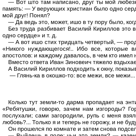
— Вот што там написано, друг ты мой любезн
память: — У верующих христиан было одно сердце
мой друг! Понял?
— Да ведь это, может, ишо в ту пору было, ко
Без труда разбивает Василий Кириллов это 
одно сердце» и т. д.
— А вот ишо стих тридцать четвертый, — про
«Никого нуждающегося!.. Ибо все, которые 
апостолов: и каждому давалось, в чем кто имел н
Вместо ответа Иван Зиновеич тяжело вздыхает
А Василий Кириллов подходить к окну, показы
— Глянь-ка в окошко-то: все межи, все межи...
Колько тут земли-то дарма пропадает на энт
«Ребятушки, говорю, зачем нам изгороды? Гор
послухали; сами загородили, рупь с меня взяли
любовь
?...
Только я и теперь не горожу, и не буд
Он прошелся по комнате и затем снова подсел 
— Выйдешь в поле: чьи это земли? — казенн