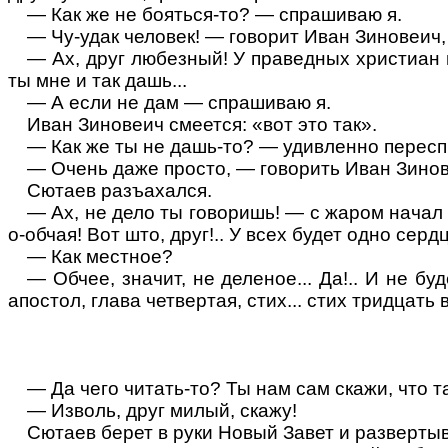
— Как же не бояться-то? — спрашиваю я.
— Чу-удак человек! — говорит Иван Зиновеич,
— Ах, друг любезный! У праведных христиан н
ты мне и так дашь...
— А если не дам — спрашиваю я.
Иван Зиновеич смеется: «вот это так».
— Как же ты не дашь-то? — удивленно перес
— Очень даже просто, — говорить Иван Зинов
Сютаев разъахался.
— Ах, не дело ты говоришь! — с жаром начал о
о-обчая! Вот што, друг!.. У всех будет одно серд
— Как местное?
— Обчее, значит, не деленое... Да!.. И не б
апостол, глава четвертая, стих... стих тридцать
— Да чего читать-то? Ты нам сам скажи, что 
— Изволь, друг милый, скажу!
Сютаев берет в руки Новый Завет и развертыв