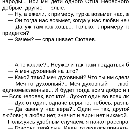
народы... Вси мы дети одного Отца Небесного
добрые, другие — злые.
— Ну, а
ежели
, к примеру, турка возьмет нас,
— Он тогда нас возьмет, когда у нас любви не
— Да уж там как хошь... Только, к
примеру
го
придется?
— Зачем? — спрашивает Сютаев.
— А
то
как же?.. Неужели так-таки поддаться
— А меч духовный на што?
— Какой такой меч духовный? Что ты им сде
— Меч-то духовный?.. Меч духовный — любов
единомысленные... И будет тогда всим добро и 
—
Всяк
человек, вот кто!.. Дух-от один во всех л
— Дух-от один, одначе веры-то,
небось
, разн
— Да какая у нас вера?.. Один — так, другой
любовь; а любви нет, значит и виры нет никакой.
Пользуясь удобным случаем, я начал расспра
— Говорят, твой сын, Иван, отказался принять