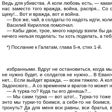
Ведь для убивства. А коли
любовь
есть, — какая
нас заместо того вражда, война, распря... Со
щеку
!...
Вот и вражда, вот и война.
— Все же, чай, в солдаты-то надоть идти,
кол
Василий Кириллов помолчал.
—
Кабы
двое, трое, много народу взяли бы да 
ничего нельзя поделать: ты хоть поделать, а т
*) Послание к Галатам, глава 5-я, стих 1-й.
избранными. Вдруг не остановиться, когда мы
не нужно будет, и солдатов не нужно... В Еван
нет... Если выйдет вражда, — всем тяжело. А
ко
Задонского... А со временем и врагов-то может н
— А турка-то? Куда ты его денешь
?...
— Мы сами турка — вот што
!...
Турка-то тоже
энто мы турки-то боимся, а себя-то не боимся,
тронуть? Да для меня вси равны, вси братья, 