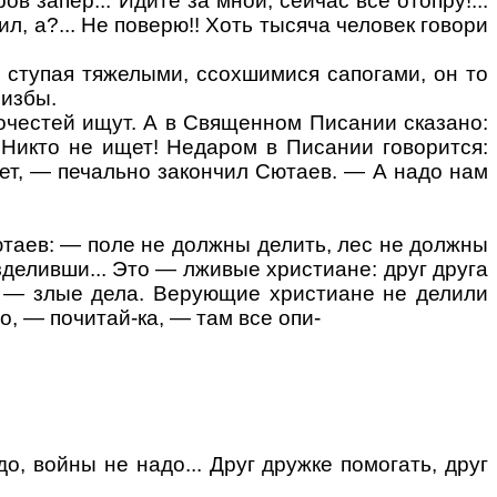
ров запер... Идите за мной, сейчас все отопру
!...
ил, а
?...
Не поверю!! Хоть тысяча человек говори
о ступая тяжелыми, ссохшимися сапогами, он то
 избы.
очестей ищут. А в Священном Писании сказано:
 Никто не ищет! Недаром в Писании говорится:
ет, — печально закончил Сютаев. — А надо нам
ютаев: — поле не должны делить, лес не должны
азделивши... Это — лживые христиане: друг друга
это — злые дела. Верующие христиане не делили
о, — почитай-ка, — там все опи-
о, войны не надо... Друг дружке помогать, друг