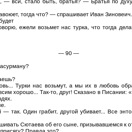
, — вси, стало быть, братья? — Братья по дух
 завоюет, тогда что? — спрашивает Иван Зиновеич.
 будет
ворю, ежели возьмет нас турка, что тогда дела
— 90 —
 басурману?
лаешь?
ь... Турки нас возьмут, а мы их в любовь обр
всим хорошо... Так-то, друг! Сказано в Писании:
юдях.
ые.
 — так. Один грабит, другой убивает... Все энт
шивать Сютаева об его сыне, призывавшемся к о
 присягу?
Правда
это?