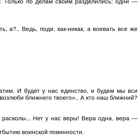
у. Только по делам своим разделились: одни —
ть, а?.. Ведь,
поди
, как-никак, а воевать все же
атим. И будет у нас единство, и будем мы вси
 «возлюби
ближнего
твоего».. А кто наш ближний?
о расколы... Нет у нас веры!
B
ера одна, вера —
тбытию воинской повинности.