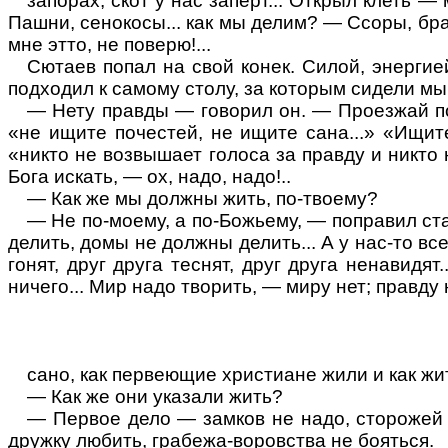
запорах
, скот у нас заперт... Открыл клеть —
Пашни, сенокосы... как мы делим? — Ссоры, бран
мне этто, не поверю
!...
Сютаев попал
на
свой конек. Силой, энергие
подходил к самому столу, за которым сидели мы
—
Нету
правды — говорил он. — Проезжай по
«не ищите почестей, не ищите сана...» «Ищит
«никто не возвышает голоса за правду и никто н
Бога искать, — ох, надо, надо!..
— Как же мы должны жить, по-твоему?
—
Не
по-моему, а по-Божьему, — поправил ст
делить, домы не должны делить... А у нас-то вс
гонят, друг друга теснят, друг друга ненавид
ничего... Мир надо творить, — миру нет; правду 
сано, как первеющие христиане жили и как жи
— Как же они указали жить?
— Первое дело — замков не надо, сторожей не
дружку любить, грабежа-воровства не бояться.