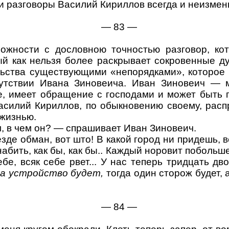
 разговоры Василий Кириллов всегда и неизменн
—
83
—
можности с дословною точностью разговор, ко
й как нельзя более раскрывает сокровенные ду
льства существующими «непорядками», которое
утствии Ивана Зиновеича. Иван Зиновеич — му
де, имеет обращение с господами и может
быть
п
Василий Кириллов, по обыкновению своему, рас
 жизнью.
, в чем он? — спрашивает Иван Зиновеич.
де обман, вот што! В какой город ни придешь, в
абить, как бы, как бы.. Каждый норовит
побольш
бе, всяк себе рвет... У нас теперь тридцать дв
да устройство будет,
тогда один сторож будет, а
—
84
—