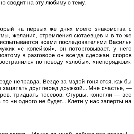
о сводит на эту любимую тему.
торый на первых же днях моего знакомства с
мы, желания, стремления сютаевцев и в то же
 испытывается всеми последователями Василья
жик «с копейкой», он поторговывает, у него
оэтому в разговоре он всегда сдержан, споров
пространился по поводу «злобы», «непорядков»,
езде неправда. Везде за мздой гоняются, как бы
е
зацапать друг перед дружкой... Мне счастье, —
оров, тридцать посевов. Огурцы, конопли — все
 то ни одного не будет... Клети у нас заперты на