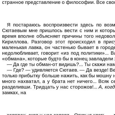
странное представление о философии. Все свои
Я постараюсь воспроизвести здесь по воз
Сютаевым мне пришлось вести с ним и которы
время вполне объясняет причины того недово
Кириллова.
Разговор этот происходил в прис
маленькая лавка, он частенько бывает в горо
недолюбливает, говорит «из под политики»... 
«обмана», которые будто бы в конец завладели
— Да где ты обман-от видишь
?...
Ты скажи нам
— Где? — удивляется Сютаев. — Да везде! Вез
только прибытку больше нажить, как бы мошну н
много нахватал, а у брата нет ничего...
Всяк
се
разделивши. Тридцать у нас сторожов
!...
А, ког
замках,
на