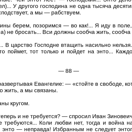
ел)... У другого господина не одна тысяча десят
осподствует, а мы — рабствуем.
ловины берем, позоримся —
во
как!...
Я
иду в поле,
а) не бросать... Вси должны сообча жить, сообча 
. В царство Господне втащить насильно нельзя.
то поймет, тот только и пойдет
на
энто... Кажд
—
88
—
азвертывая Евангелие: — «стойте в свободе, ко
о жить, а мы связаны.
аны кругом.
 теперь и не требуется? — спросил Иван Зиновеич
 требуются... Коли любви нет, тогда и война 
е энто — неправда! Избранным не следует энтог