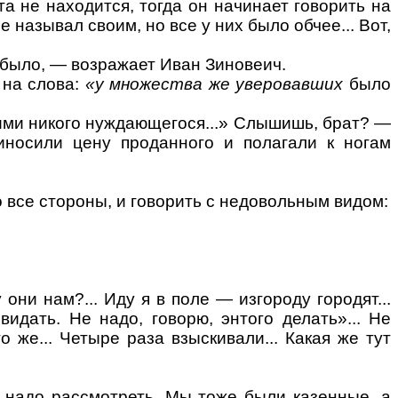
а не находится, тогда он начинает говорить на
 называл своим, но все у них было обчее... Вот,
было, — возражает Иван Зиновеич.
 на слова:
«у множества же
уверовавших
было
ними никого нуждающегося...» Слышишь, брат? —
риносили цену
проданного
и полагали к ногам
 все стороны, и говорить с недовольным видом:
у они нам
?...
Иду я в поле — изгороду городят...
идать. Не надо, говорю, энтого делать»... Не
о же... Четыре раза взыскивали... Какая же тут
о надо рассмотреть. Мы тоже были казенные, а