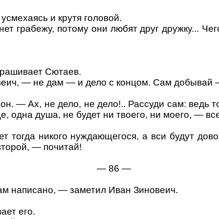
 усмехаясь и крутя головой.
ет грабежу, потому они любят друг дружку... Чег
прашивает Сютаев.
еич, — не дам — и дело с концом. Сам добывай —
н. — Ах, не дело, не дело!.. Рассуди сам: ведь т
це, одна душа, не будет ни твоего, ни моего, — вс
удет тогда никого нуждающегося, а вси будут дов
 второй, — почитай!
— 86 —
там написано, — заметил Иван Зиновеич.
ает его.