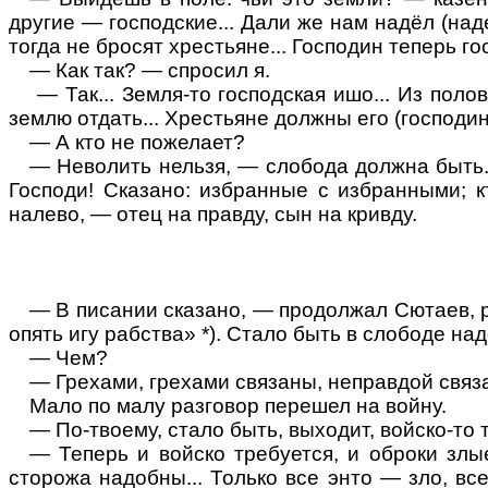
другие — господские... Дали же нам надёл (над
тогда не бросят хрестьяне... Господин теперь г
— Как так? — спросил я.
— Так... Земля-то господская ишо... Из по
землю отдать... Хрестьяне
должны
его (господин
— А кто не пожелает?
— Неволить нельзя, — слобода должна быть..
Господи! Сказано: избранные с избранными; к
налево, — отец на правду, сын на кривду.
— В писании сказано, — продолжал Сютаев, р
опять игу рабства» *).
Стало
быть
в слободе над
— Чем?
— Грехами, грехами
связаны
, неправдой связ
Мало
по малу
разговор перешел на войну.
— По-твоему, стало быть, выходит, войско-то
— Теперь и войско требуется, и оброки злые
сторожа надобны... Только все энто — зло, вс