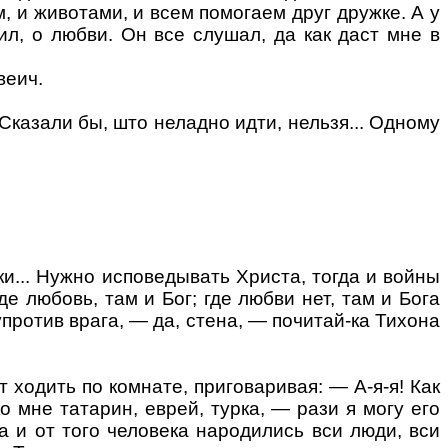
, и животами, и всем помогаем друг дружке. А у
ил, о любви. Он все слушал, да как даст мне в
веич.
 Сказали бы, што неладно идти, нельзя... Одному
ки... Нужно исповедывать Христа, тогда и войны
е любовь, там и Бог; где любви нет, там и Бога
упротив врага, — да, стена, — почитай-ка Тихона
 ходить по комнате, приговаривая: — А-я-я! Как
ко мне татарин, еврей, турка, —
рази я могу
его
а и от того человека народились вси люди, вси