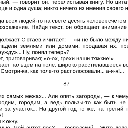
ый, — говорит он, перелистывая книгу. Но цитат
 и одна душа; никто ничего из имения своего не
гда всех людей-то на свете десять человек
счетом
возражение. Найдя текст, он обращает внимание
должает Сютаев и читает: — «и не было между 
владели землями или домами, продавая их, п
ужду»... Ну, понял теперь?
, приговаривая; «
о-ох
, грехи наши тяжкие!»
вает пальцем на поле, широко расстилавшееся во
 Смотри-ка, как поле-то располосовали... а-я-я
!...
—
87
—
их самых межах... Али опять загороды, — к чем
одим, городим, а ведь пользы-то как быть не в
 за участок... На другой год то же, на третий т
у!
к окну.
ые. Чей энтот лес? — господский... Энто дел