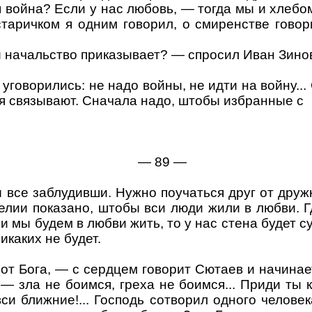
 война? Если у нас любовь, — тогда мы и хлебом
 старичком я одним говорил, о смиренстве говор
и начальство приказывает
? — спросил Иван Зино
уговорились: не надо войны, не идти на войну...
ебя связывают. Сначала надо, штобы избранные
с
— 89 —
 все заблудивши. Нужно поучаться друг от друж
гелии показано, штобы вси люди жили в любви. Гд
ли мы будем
в любви жить, то у нас стена будет с
икаких не будет.
 от Бога, — с сердцем говорит Сютаев и начинает
 — зла не боимся, греха не боимся... Приди ты 
вси ближние
!...
Господь сотворил одного человек