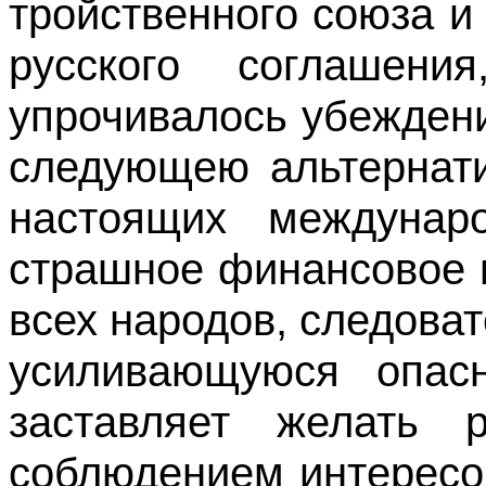
тройственного союза и
русского соглашен
упрочивалось убеждени
сле­дующею альтернат
настоящих междунар
страшное финансовое 
всех народов, следоват
усиливающуюся опасн
заставляет желать р
соблюдением интересо