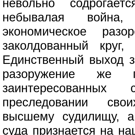
невольно содрогает
небывалая война
экономическое ра
заколдованный круг,
Единствен­ный выход 
разоружение же пр
заинтересованных
преследовании сво
высшему судилищу, а 
суда признается на н