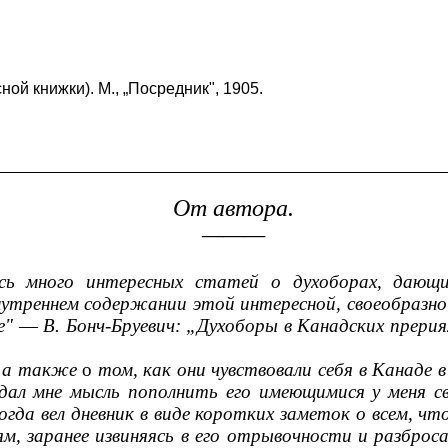
ной книжки). М.,
„
Посредник
", 1905.
От автора.
———
ось много интересных статей о духоборах, дающи
утреннем содержании этой интересной, своеобразной
е"
—
В. Бонч-Бруевич: „Духоборы в Канадских прери
, а также
о
том, как они чувствовали себя в Канаде 
дал мне мысль пополнить его имеющимися у меня св
огда вел дневник в виде коротких заметок о всем, чт
, заранее извиняясь в его отрывочности и разброс