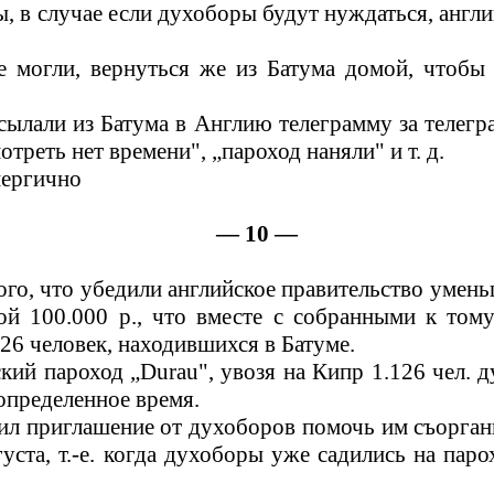
бы, в случае если духоборы будут нуждаться, анг
е могли, вернуться же из Батума домой, чтобы
лали из Батума в Англию телеграмму за телеграмм
треть нет времени", „пароход наняли" и т. д.
нергично
— 10 —
того, что убедили английское правительство умень
ой 100.000 р., что вместе с собранными к тому
26 человек, находившихся в Батуме.
ский пароход „
Durau
", увозя на Кипр 1.126 чел. 
определенное время.
чил приглашение от духоборов помочь им съорган
уста, т.-е. когда духоборы уже садились на пар