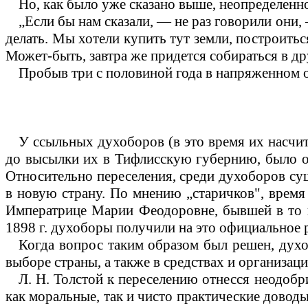
Но, как было уже сказано выше, неопределенно
„Если бы нам сказали, — не раз говорили они, 
делать. Мы хотели купить тут земли, построиться
Может-быть, завтра же придется собираться в дру
Пробыв три с половиной года в напряженном о
У ссыльных духоборов (в это время их насчиты
до высылки их в Тифлисскую губернию, было от
Относительно переселения, среди духоборов суще
в новую страну. По мнению „старичков", время
Императрице Марии Феодоровне, бывшей в то в
1898 г. духоборы получили на это официальное р
Когда вопрос таким образом был решен, дух
выборе страны, а также в средствах и организаци
Л. Н. Толстой к переселению отнесся неодобр
как моральные, так и чисто практические довод