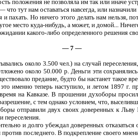
сть положения не позволяла им так или иначе уст
— что тут нам оставаться навсегда, или назначили
 и пахать. Но ничего этого делать нам нельзя, пот
гое место куда-нибудь, а может, и домой... Ничег
жидании какого-либо определенного решения свое
— 7 —
вались около 3.500 чел.) на случай переселения
ложено около 50.000 р. Деньги эти сохранялис
ствовало предание, будто бы настанет такое вре
 это именно теперь наступило, и летом 1897 г. 
ремя на Кавказе. В прошении духоборы просили
азрешение, с тем однако условием, что, выселивш
оборы отправили двух своих доверенных к Льву
и переселения.
ительно и долго убеждал доверенных отказаться 
ы против последнего. В подкрепление своего мнен