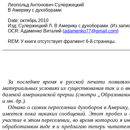
Леопольд Антонович Сулержицкий
В Америку с духоборами
Date: октябрь
2010
Изд: Сулержицкий Л. В Америку с духоборами. (Из запис
OCR: Адаменко Виталий (
adamenko77@
g
mail.
com
)
REM
: У книги отсутствует фрагмент 6-й страницы.
За последнее время в русской печати появлял
материальных условиях их существования так и о вн
далекой американской прерии (смотри „Образовани
и мн. др.).
Однако о самом переселении духоборов в Америку
имеется пока никаких сообщений. Этот пробел и 
участие в этом переселении, во время которого я ин
обработанном виде я и предлагаю теперь читателям