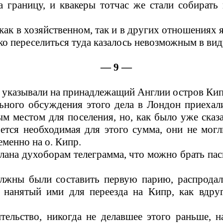
а границу, и квакеры тотчас же стали собирать
ак в хозяйственном, так и в других отношениях 
ко переселиться туда казалось невозможным в вид
— 9 —
ы указывали на принадлежащий Англии остров Кип
льного обсуждения этого дела в Лондон приехал
м местом для поселения, но, как было уже сказ
рется необходимая для этого сумма, они не могл
еменно на о. Кипр.
лана духоборам телеграмма, что можно брать пас
олжны были составить первую парию, распродал
 нанятый ими для переезда на Кипр, как вдру
ительство, никогда не делавшее этого раньше, 