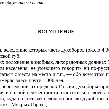
нее обдуманного плана.
———
ВСТУПЛЕНИЕ.
———
а, вследствие которых часть духоборов (около 4.3
ской губ.
о их положение в знойных, лихорадочных долинах 
им населения, не умеющего говорить ни по-русски
ться с места на место и т.п., — обо всем этом п
умерло здесь почти 1.000 чел.
о переселении из пределов России духоборы пр
ия и полной неизвестности относительно своей д
, куда на этот раз невольно попали духоборы, 
ских „Мокрых Горах",