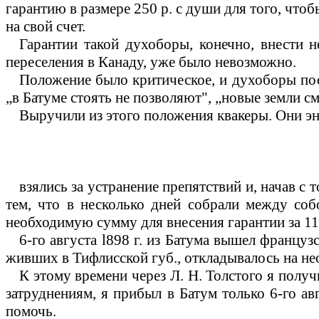
гарантию в размере 250 р. с души для того, что
на свой счет.
Гарантии такой духоборы, конечно, внести н
переселения в Канаду, уже было невозможно.
Положение было критическое, и духоборы посы
„в Батуме стоять не позволяют", „новые земли смо
Выручили из этого положения квакеры. Они э
взялись за устранение препятствий и, начав с 
тем, что в несколько дней собрали между соб
необходимую сумму для внесения гарантии за 11
6-го августа
l
898 г. из Батума вышел француз
живших в Тифлисской губ., откладывалось на не
К этому времени через Л. Н. Толстого я полу
затруднениям, я прибыл в Батум только 6-го авг
помочь.