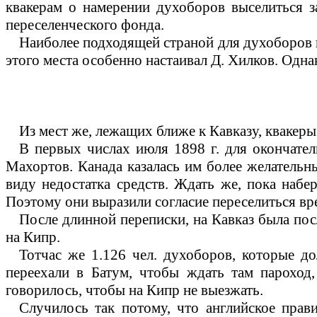
квакерам о намерении духоборов выселиться з
переселенческого фонда.
Наиболее подходящей страной для духоборов к
этого места особенно настаивал Д. Хилков. Одна
Из мест же, лежащих ближе к Кавказу, квакер
В первых числах июля 1898 г. для окончате
Махортов. Канада казалась им более желательны
виду недостатка средств. Ждать же, пока набе
Поэтому они выразили согласие переселиться вр
После длинной переписки, на Кавказ была пос
на Кипр.
Тотчас же 1.126 чел. духоборов, которые д
переехали в Батум, чтобы ждать там пароход,
говорилось, чтобы на Кипр не выезжать.
Случилось так потому, что английское прав