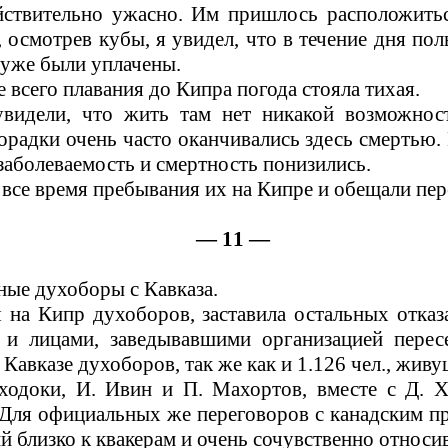
ствительно ужасно. Им пришлось расположитьс
 осмотрев кубы, я увидел, что в течение дня по
 уже были уплачены.
всего плавания до Кипра погода стояла тихая.
увидели, что жить там нет никакой возможнос
орадки очень часто оканчивались здесь смертью.
 заболеваемость и смертность понизились.
се время пребывания их на Кипре и обещали пере
— 11 —
ьные духоборы с Кавказа.
 на Кипр духоборов, заставила остальных отказ
и лицами, заведывавшими организацией перес
Кавказе духоборов, так же как и 1.126 чел., жив
 ходоки, И. Ивин и П. Махортов, вместе с Д. 
 Для официальных же переговоров с канадским пр
ий близко к квакерам и очень сочувственно относ