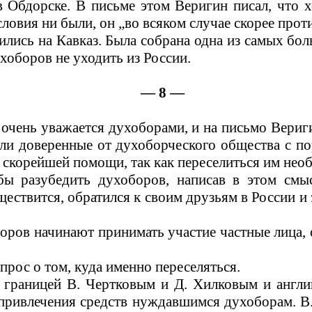
 Обдорске. В письме этом Веригин писал, что хо
ловия ни были, он „во всяком случае скорее прот
ились на Кавказ. Была собрана одна из самых бол
хоборов не уходить из России.
— 8 —
 очень уважается духоборами, и на письмо Вериги
али доверенные от духоборческого общества с по
о скорейшей помощи, так как переселиться им нео
ы разубедить духоборов, написав в этом смыс
ствится, обратился к своим друзьям в России и 
оров начинают принимать участие частные лица, 
прос о том, куда именно переселяться.
 границей В. Чертковым и Д. Хилковым и англи
привлечения средств нуждавшимся духоборам. В. 