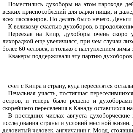
Поместились духоборы на этом пароходе дей
всяких приспособлений для варки пищи, и даже,
всех пассажиров. Но делать было нечего. Деньги
К великому счастью духоборов, в продолжение 
Переехав на Кипр, духоборы очень скоро 
лихорадкой еще увеличился, при чем случаи лих
более 60 человек, и только с наступлением зимы
Квакеры поддерживали эту партию духоборов в
счет с Кипра в страну, куда переселятся остал
Печальная участь, постигшая переселившихся
остров, и теперь было решено и духоборами 
скорейшего переселения в Канаду оставшихся на 
В последних числах августа духоборческие
исследования страны и условий местной жизни.
деловитый человек, англичанин г. Моод, стоявш