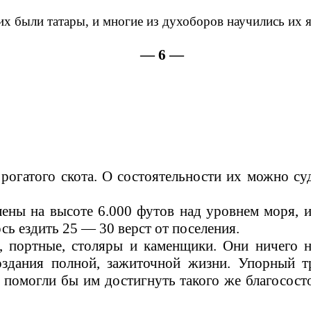
их были татары, и многие из духоборов научились их 
— 6 —
рогатого скота. О состоятельности их можно с
ны на высоте 6.000 футов над уровнем моря, и 
сь ездить 25 — 30 верст от поселения.
, портные, столяры и каменщики. Они ничего 
оздания полной, зажиточной жизни. Упорный 
помогли бы им достигнуть такого же благососто