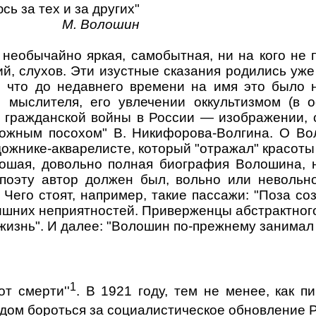
ь за тех и за других"
М. Волошин
необычайно яркая, самобытная, ни на кого не п
, слухов. Эти изустные сказания родились уже
, что до недавнего времени на имя это было
и мыслителя, его увлечении оккультизмом (в
 гражданской войны в России — изображении, 
рожным посохом" В. Никифорова-Волгина. О Во
удожнике-акварелисте, который "отражал" красоты
рошая, довольно полная биография Волошина, н
оэту автор должен был, вольно или невольно,
Чего стоят, например, такие пассажи: "Поза со
лишних неприятностей. Приверженцы абстрактно
 жизнь". И далее: "Волошин по-прежнему занимал
1
т смерти''
. В 1921 году, тем не менее, как 
одом бороться за социалистическое обновление 