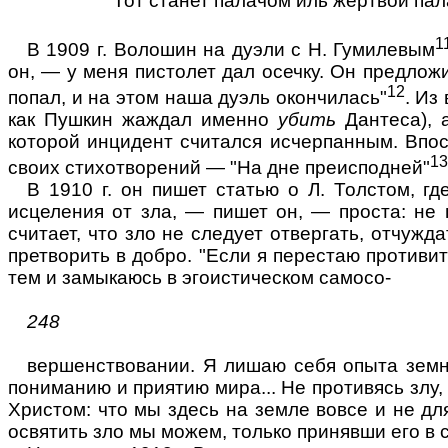
Тот станет палачом иль жертвой пал
1
В 1909 г. Волошин на дуэли с Н. Гумилевым
он, — у меня пистолет дал осечку. Он предложи
12
попал, и на этом наша дуэль окончилась"
. Из
как Пушкин жаждал именно
убить
Дантеса), 
которой инцидент считался исчерпанным. Впосл
13
своих стихотворений — "На дне преисподней"
В 1910 г. он пишет статью о Л. Толстом, г
исцеления от зла, — пишет он, — проста: не п
считает, что зло не следует отвергать, отчужд
претворить в добро. "Если я перестаю противит
тем и замыкаюсь в эгоистическом самосо-
248
вершенствовании. Я лишаю себя опыта земн
пониманию и приятию мира... Не противясь злу,
Христом: что мы здесь на земле вовсе и не для 
освятить зло мы можем, только принявши его в с