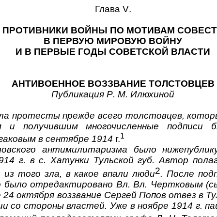
Глава
V
.
ПРОТИВНИКИ ВОЙНЫ ПО МОТИВАМ СОВЕС
В ПЕРВУЮ МИРОВУЮ ВОЙНУ
И В ПЕРВЫЕ ГОДЫ СОВЕТСКОЙ ВЛАСТИ
АНТИВОЕННОЕ ВОЗЗВАНИЕ ТОЛСТОВЦЕВ
Публикация
P
.
M
. Илюхиной
ла протесты прежде всего толстовцев, котор
м и получившим многочисленные подписи бы
1
гаковым в сентябре 1914
г.
овского антимилитаризма было нижепублику
14 г. в с. Хатунки Тульской губ. Автор пола
2
 из того зла, в какое впали люди
. После под
о было отредактировано Вл. Вл. Чертковым (
 24 октября воззвание Сергей Попов отвез в Тул
и со стороны властей. Уже в ноябре 1914 г. 