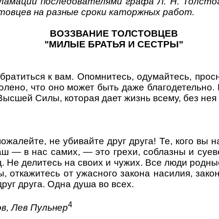
ламаций последователями графа Л. Н. Толсто
товцев на разные сроки каторжных работ.
ВОЗЗВАНИЕ ТОЛСТОВЦЕВ
"МИЛЫЕ БРАТЬЯ И СЕСТРЫ"
братиться к вам. Опомнитесь, одумайтесь, прос
волено, что оно может быть даже благодетельно.
ысшей Силы, которая дает жизнь всему, без нея 
пожалейте, не убивайте друг друга! Те, кого вы 
 — в нас самих, — это грехи, соблазны и суеве
 Не делитесь на своих и чужих. Все люди родны
, откажитесь от ужасного закона насилия, зак
руг друга. Одна душа во всех.
4
в, Лев Пульнер