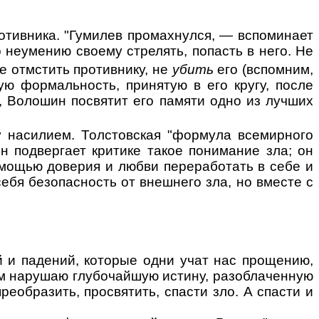
ротивника. "Гумилев промахнулся, — вспоминает
о неумению своему стрелять, попасть в него. Не
е отмстить противнику, не
убить
его (вспомним,
ую формальность, принятую в его кругу, после
., Волошин посвятит его памяти одно из лучших
лу насилием. Толстовская "формула всемирного
ин подвергает критике такое понимание зла; он
 помощью доверия и любви переработать в себе и
себя безопасность от внешнего зла, но вместе с
 и падений, которые одни учат нас прощению,
этим нарушаю глубочайшую истину, разоблаченную
преобразить, просвятить, спасти зло. А спасти и