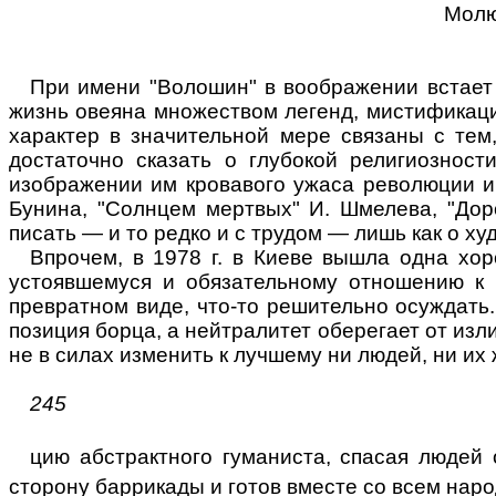
Молюс
При имени "Волошин" в воображении встает 
жизнь овеяна множеством легенд, мистификаций
характер в значительной мере связаны с тем
достаточно сказать о глубокой религиозност
изображении им кровавого ужаса революции и
Бунина, "Солнцем мертвых" И. Шмелева, "До
писать — и то редко и с трудом — лишь как о х
Впрочем, в 1978 г. в Киеве вышла одна хо
устоявшемуся и обязательному отношению к п
превратном виде, что-то решительно осуждать. 
позиция борца, а нейтралитет оберегает от из
не в силах изменить к лучшему ни людей, ни их
245
цию абстрактного гуманиста, спасая людей о
сторону баррикады и готов вместе со всем нар