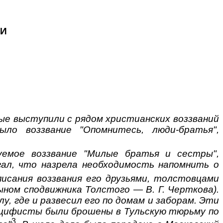
ТИ
ые выступили с рядом христианских воззваний
ло воззвание "Опомнитесь, люди-братья",
емое воззвание "Милые братья и сестры",
гал, что назрела необходимость напомнить о
писания воззвания его друзьями, толстовцами
сыном сподвижника Толстого
—
В. Г. Черткова).
у, где и развесил его по домам и заборам. Эти
пацифисты были брошены в Тульскую тюрьму по
3