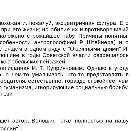
охожая и, пожалуй, эксцентричная фигура. Его
 при его жизни; но обилие их и противоречивый
 наложено строжайшее табу. Причины понятны:
 особенности антропософией Р. Штейнера) и о
стоящем в одном ряду с "Окаянными днями" И.
лошине в годы Советской власти разрешалось
 коктебельских пейзажей.
аписанная И. Т. Куприяновым. Однако в угоду
 о чем-то умалчивать, что-то представлять в
зерцателя, естественно, гораздо спокойнее, чем
го гуманизма, игнорирующие социальную борьбу,
 пози-
пишет автор, Волошин "стал полностью на нашу
2
России"
.