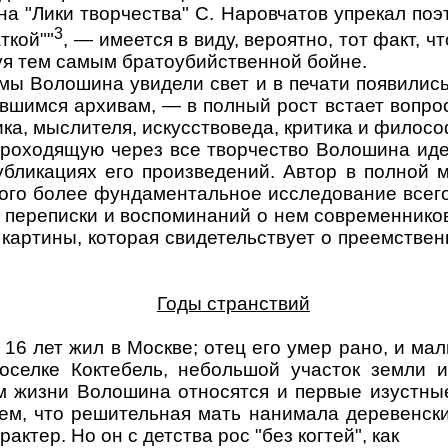
на "Лики творчества" С. Наровчатов упрекал поэт
3
ткой""
, — имеется в виду, вероятно, тот факт, 
вуя тем самым братоубийственной бойне.
эмы Волошина увидели свет и в печати появились
вшимся архивам, — в полный рост встает вопрос
ка, мыслителя, искусствоведа, критика и филосо
проходящую через все творчество Волошина иде
ликациях его произведений. Автор в полной м
ого более фундаментальное исследование всег
е переписки и воспоминаний о нем современнико
картины, которая свидетельствует о преемствен
Годы странствий
о 16 лет жил в Москве; отец его умер рано, и м
оселке Коктебель, небольшой участок земли 
м жизни Волошина относятся и первые изустные
м, что решительная мать нанимала деревенски
ктер. Но он с детства рос "без когтей", как