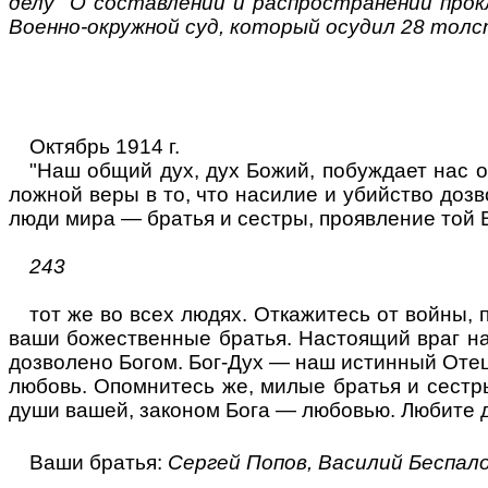
делу "О составлении и распространении прок
Военно-окружной суд, который осудил 28 толс
Октябрь 1914 г.
"Наш общий дух, дух Божий, побуждает нас о
ложной веры в то, что насилие и убийство доз
люди мира — братья и сестры, проявление той В
243
тот же во всех людях. Откажитесь от войны, 
ваши божественные братья. Настоящий враг наш
дозволено Богом. Бог-Дух — наш истинный Отец.
любовь. Опомнитесь же, милые братья и сестры
души вашей, законом Бога — любовью. Любите д
Ваши братья:
Сергей Попов, Василий Беспало