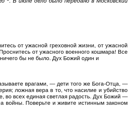
го"
. В июле дело было передано в Московский
нитесь от ужасной греховной жизни, от ужасной
 Проснитесь от ужасного военного кошмара! Все
ничего бы не было. Дух Божий один и
называете врагами, — дети того же Бога-Отца, —
рия; ложная вера в то, что насилие и убийство
е, во всех единая светлая радость. Дух Божий —
она войны. Поверьте и живите истинным законом