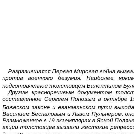
Разразившаяся Первая Мировая война вызва
против военного безумия. Наиболее ярки
подготовленное толстовцем Валентином Бул
Другим красноречивым документом толст
составленное Сергеем Поповым в октябре 19
Божеском законе и евангельском пути выхода
Василием Беспаловым и Львом Пульнером, он
Размноженное в 19 экземплярах в Ясной Поляне
акции толстовцев вызвали жестокие репресси