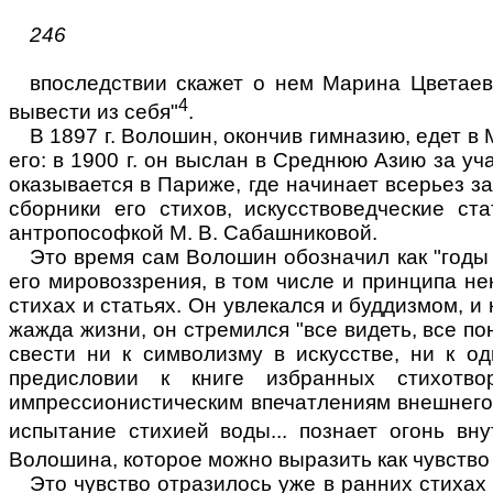
246
впоследствии скажет о нем Марина Цветаева.
4
вывести из себя"
.
В 1897 г. Волошин, окончив гимназию, едет в
его: в 1900 г. он выслан в Среднюю Азию за уч
оказывается в Париже, где начинает всерьез 
сборники его стихов, искусствоведческие ст
антропософкой М. В. Сабашниковой.
Это время сам Волошин обозначил как "годы 
его мировоззрения, в том числе и принципа н
стихах и статьях. Он увлекался и буддизмом, и
жажда жизни, он стремился "все видеть, все пон
свести ни к символизму в искусстве, ни к о
предисловии к книге избранных стихотво
импрессионистическим впечатлениям внешнего м
испытание стихией воды... познает огонь вн
Волошина, которое можно выразить как чувство
Это чувство отразилось уже в ранних стихах 