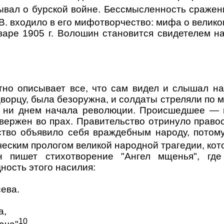
ывал о бурской войне. Бессмысленность сражен
В. входило в его мифотворчество: мифа о велико
варе 1905 г. Волошин становится свидетелем 
тно описывает все, что сам видел и слышал на 
ворцу, была безоружна, и солдаты стреляли по 
 ни днем начала революции. Происшедшее — г
ержен во прах. Правительство отринуло правос
тво объявило себя враждебным народу, потому
ческим прологом великой народной трагедии, кот
 пишет стихотворение "Ангел мщенья", где
ность этого насилия:
сева.
а,
10