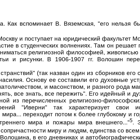
 Как вспоминает В. Вяземская, "его нельзя бы
 Москву и поступает на юридический факультет М
астие в студенческих волнениях. Там он решает 
заниматься религиозной философией, живописью 
атьи и рисунки. В 1906-1907 гг. Волошин пе
странствий" (так назван один из сборников его
енасилия. Основу ее составили его духовные ус
 католичеством, и масонством, и разного рода м
ять, все знать, все пережить". Его идейный и д
дной из перечисленных религиозно-философских
рений "Иверни" так характеризует свои ис
ира... переходит потом к более глубокому и гор
5
утреннего мира и пожары мира внешнего..."
. 
 сопричастности миру и людям, единства со всем
Волошина, в его дневниках и автобиографических