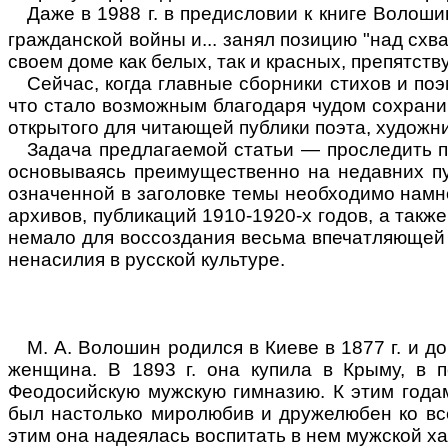
Даже в 1988 г. в предисловии к книге Волоши
гражданской войны и... занял позицию "над схва
своем доме как белых, так и красных, препятст
Сейчас, когда главные сборники стихов и по
что стало возможным благодаря чудом сохрани
открытого для читающей публики поэта, художни
Задача предлагаемой статьи — проследить 
основываясь преимущественно на недавних пуб
означенной в заголовке темы необходимо намн
архивов, публикаций 1910-1920-х годов, а такж
немало для воссоздания весьма впечатляющей 
ненасилия в русской культуре.
М. А. Волошин родился в Киеве в 1877 г. и д
женщина. В 1893 г. она купила в Крыму, в п
Феодосийскую мужскую гимназию. К этим года
был настолько миролюбив и дружелюбен ко все
этим она надеялась воспитать в нем мужской хара