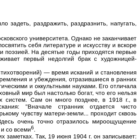
ло задеть, раздражить, раздразнить, напугать,
осковского университета. Однако не заканчивает
посвятить себя литературе и искусству и вскоре
и поэзией. На десятые годы приходятся первые
реживает первый недолгий брак с художницей-
 стихотворений) — время исканий и становления
тремления и убеждения, отразившиеся в ранних
агическими и оккультными науками. Его отличала
уховный мир был настолько богат, что его нельзя
 систем. Сам он много позднее, в 1918 г., в
кания: "Вначале странник отдается чисто
ькому чувству матери-земли... проходит сквозь
Здесь очень точно отразилось мироощущение
6
 и со всеми
.
 заметках. Так, 19 июня 1904 г. он записывает: