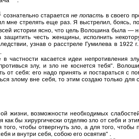
ача"
.
1
сознательно старается
не попасть
в своего п
л мне стрелять еще раз. Я выстрелил, боясь, п
 всей истории ясно, что цель Волошина была — н
а защитить честь женщины, исполнить некотор
едствии, узнав о расстреле Гумилева в 1922 г
.
де в частности касается идеи непротивления з
ротивься злу, и зло не коснется тебя". Волош
ать от себя: его надо принять и постараться с
ься злому вне себя, то этим создаю только для 
ой жизни, возможности необходимых слабостей
 я как бы хирургически отделяю зло от себя и 
того, чтобы отвергнуть зло, а для того, чтобы 
ебя и внутри себя, собою его освятив" .