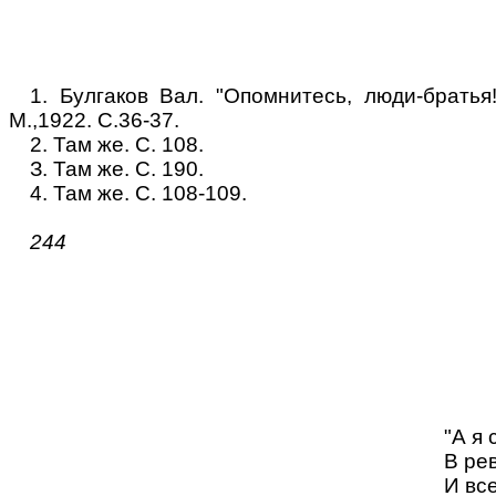
1. Булгаков Вал. "Опомнитесь, люди-брать
М.,1922. С.36-37.
2. Там же. С. 108.
З. Там же. С. 190.
4. Там же. С. 108-109.
244
"А я
В ре
И вс