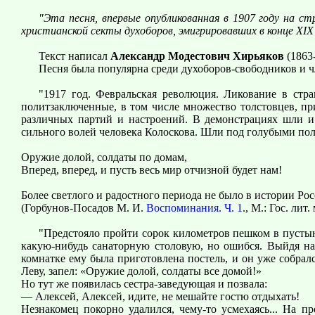
"Эта песня, впервые опубликованная в 1907 году на с
христианской секты духоборов, эмигрировавших в конце XIX
Текст написал
Александр Модестович Хирьяков
(1863
Песня была популярна среди духоборов-свободников и ч
"1917 год. Февральская революция. Ликование в стра
политзаключенные, в том числе множество толстовцев, п
различных партий и настроений. В демонстрациях шли и 
сильного волей человека Колоскова. Шли под голубыми по
Оружие долой, солдаты по домам,
Вперед, вперед, и пусть весь мир отчизной будет нам!
Более светлого и радостного периода не было в истории Рос
(Горбунов-Посадов М. И.
Воспоминания. Ч. 1
., М.: Гос. лит.
"Предстояло пройти сорок километров пешком в пустыне
какую-нибудь санаторную столовую, но ошибся. Выйдя на
комнатке ему была приготовлена постель, и он уже собрал
Леву, запел: «Оружие долой, солдаты все домой!»
Но тут же появилась сестра-заведующая и позвала:
— Алексей, Алексей, идите, не мешайте гостю отдыхать!
Незнакомец покорно удалился, чему-то усмехаясь... На п