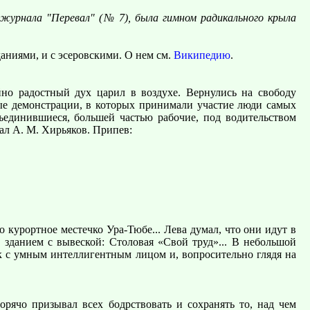
у журнала "Перевал" (№ 7), была гимном радикального крыла
аниями, и с эсеровскими. О нем см.
Википедию
.
йно радостный дух царил в воздухе. Вернулись на свободу
ные демонстрации, в которых принимали участие люди самых
ъединившиеся, большей частью рабочие, под водительством
ал А. М. Хирьяков. Припев:
 курортное местечко Ура-Тюбе... Лева думал, что они идут в
зданием с вывеской: Столовая «Свой труд»... В небольшой
ек с умным интеллигентным лицом и, вопросительно глядя на
орячо призывал всех бодрствовать и сохранять то, над чем