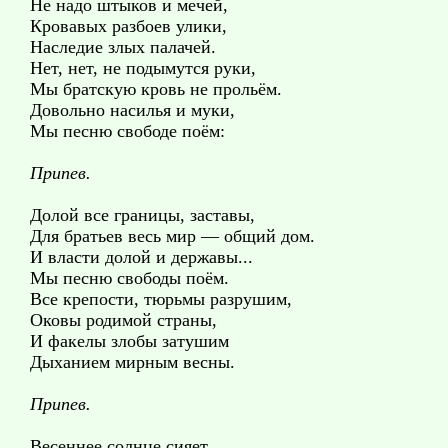
Не надо штыков и мечей,
Кровавых разбоев улики,
Наследие злых палачей.
Нет, нет, не подымутся руки,
Мы братскую кровь не прольём.
Довольно насилья и муки,
Мы песню свободе поём:
Припев.
Долой все границы, заставы,
Для братьев весь мир — общий дом.
И власти долой и державы...
Мы песню свободы поём.
Все крепости, тюрьмы разрушим,
Оковы родимой страны,
И факелы злобы затушим
Дыханием мирным весны.
Припев.
Весеннее солнце сияет.