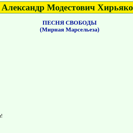
Александр Модестович Хирьяко
ПЕСНЯ СВОБОДЫ
(Мирная Марсельеза)
м!