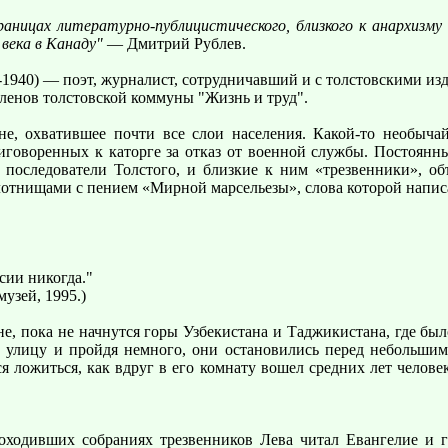
траницах литературно-публицистического, близкого к анархизм
 века в Канаду"
— Дмитрий Рублев.
-1940) — поэт, журналист, сотрудничавший и с толстовскими изд
ленов толстовской коммуны "Жизнь и труд".
не, охватившее почти все слои населения. Какой-то необыча
риговоренных к каторге за отказ от военной службы. Постоян
последователи Толстого, и близкие к ним «трезвенники», об
лотнищами с пением «Мирной марсельезы», слова которой напис
сии никогда."
 музей, 1995.)
, пока не начнутся горы Узбекистана и Таджикистана, где было
 улицу и пройдя немного, они остановились перед небольшим 
ся ложиться, как вдруг в его комнату вошел средних лет челов
роходивших собраниях трезвенников Лева читал Евангелие и г