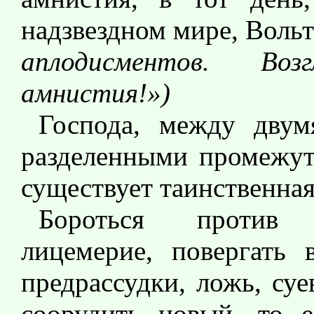
надзвездном мире, Воль
аплодисментов. Во
амнистия!»)
Господа, между двум
разделенными промежутк
существует таинственная
Бороться против ф
лицемерие, повергать 
предрассудки, ложь, су
соорудить новый, то е