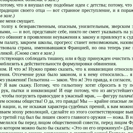
потому, что я внушал ему подобные идеи с детства; потому, что 
традиции своего отца — вот странное преступление, и я пораж
в зале.)
ие меня смущает.
толпу к безнравственным, опасным, унизительным, зверским 
ными, — и вот, представьте себе, никто не смеет указывать на 
его обвинят в проявлении неуважения к закону и привлекут к су
ем палату, закроем школы, прогресс станет невозможным, назо
твовала страна, именовавшаяся Францией, но она теперь уже н
бликой.
(Снова смех в зале.)
тствующих соблюдать тишину, или я буду принужден очистить з
риблизить к действительности формулировки обвинения.
м. И что ж! Нужно прямо сказать, что к инквизиции относили
жения. Отсечение руки было законом, и к нему относились… я
з уважения! Гильотина — закон. Что ж! Это правда, я согласен,
 Я вам скажу. Потому, что гильотину хотят сбросить в ту п
е рук, пытки и инквизиция! И еще потому, что из августейше
, чтобы погрузить правосудие в ужасный мрак, — фигуру палача
ваем основы общества! О да, это правда! Мы — крайне опасные 
нации, и, не искажая характера судебных прений, к вам можно 
живаем эпоху революций, сделайте из этого соответствующие в
то третий год был бы лишен своего главного оружия — ножа. В 
осмелился бы перед лицом общественной совести, перед лицом 
, о котором можно было бы сказать: «Это он его опрокинул!»
(Дли