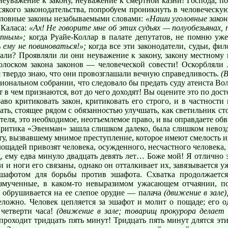
еуважение к закону, неуважение к смертной казни! Господа, п
 всякого законодательства, попробуем проникнуть в человечес
оловные законы незабываемыми словами:
«Наши уголовные закон
 Каласа:
«Ах! Не говорите мне об этих судьях — полуобезьянах, 
упным»;
когда Руайе-Коллар в палате депутатов, не помню уже
ь ему не повиноваться!»;
когда все эти законодатели, судьи, фи
али? Проявляли ли они неуважение к закону, закону местному
лоском закона законов — человеческой совести! Оскорбляли л
я твердо знаю, что они провозглашали вечную справедливость.
(
циональном собрании, что следовало бы предать суду атеиста Во
т в чем признаются, вот до чего доходят! Вы оцените это по дос
во критиковать закон, критиковать его строго, и в частности
ть, стоящее рядом с обязанностью улучшать, как светильник сто
ателя, это необходимое, неотъемлемое право, и вы оправдаете об
о критика «Эвенман» зашла слишком далеко, была слишком невоз
ту, вызвавшему мнимое преступление, которое имеют смелость 
ощадей привозят человека, осужденного, несчастного человека,
д, ему едва минуло двадцать девять лет… Боже мой! Я отлично 
ки и ноги его связаны, однако он отталкивает их, завязываетс
эшафотом для борьбы против эшафота. Схватка продолжается
измученные, в каком-то невыразимом ужасающем отчаянии, п
о обрушивается на ее слепое орудие — палача
(движение в зале)
ложно. Человек цепляется за эшафот и молит о пощаде; его о
 четверти часа!
(движение в зале; товарищ прокурора делае
 проходит тридцать пять минут! Тридцать пять минут длятся эт