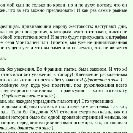
он мой сын не только по крови, но и по духу; потому, что он
ен, что за это можно преследовать! И как раз самые рьяные
зрелищам, прививающий народу жестокость; наступают дни,
ужасающие последствия, к которым ведет этот закон, никто не
дебной ответственности! И за это будут присуждать к штрафам
вем себя Монголией или Тибетом, мы уже не цивилизованная
е существует и что вы заменили ее чем-то, что не является
ал.
сь без уважения. Во Франции пытка была законом. И что ж!
 относился без уважения к топору! Клеймение раскаленным
 что к гильотине относятся без уважения!
(Движение в зале.)
омойную яму, куда уже полетели, под рукоплескания всего
го лучезарного святилища — правосудия — хотят изгнать ту
!
(Глубокое волнение в зале.)
люди, мы жаждем упразднить гильотину! Это чудовищно!
и должно обращаться как к политическим деятелям. Так вот,
ыводы. Если бы Людовик XVI отменил смертную казнь, как он
нашей истории было бы одной кровавой страницей меньше, не
Франции, перед лицом цивилизованного мира, кто, спрашиваю
тельное движение в зале.)