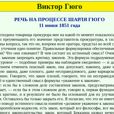
Виктор Гюго
РЕЧЬ НА ПРОЦЕССЕ ШАРЛЯ ГЮГО
11 июня 1851 года
сподина товарища прокурора мне на какой-то момент показалось
и преуменьшить его значение представитель прокуратуры, в с
ы вопроса, так что он, вопреки воле оратора, предстал во всей 
 уточним одно понятие. Правильные формулировки обеспечивают
я? Что они означают? В чем состоит их истинный смысл? Очеви
к законам запрещать критику законов. Эта формула подразумева
е суровое — подобные примеры мы наблюдаем ежедневно — и даж
нием отменить опасный закон, она допускает, наконец, даже м
ию закона, даже плохого, даже несправедливого, даже варварс
нию. Говорите, что закон плохой, говорите, что он несправедл
й и единственный смысл формулы «уважение к законам».
е: если бы в сложном деле составления законов, предусматри
шает, — если бы в этом сложном деле, говорю я, первая функция
ы критике, и в результате не было бы оснований для их улучше
Оставалось бы только закрыть его. Я полагаю, что это не имеет
по поводу истинного смысла понятия «должное уважение к закона
вропейским кодексом, есть закон, который все философы, все м
рного законодательства; закон, который Беккариа назвал не