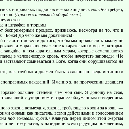
ачных и кровавых подвигов все восхищались ею. Она требует,
бытков!
(Продолжительный общий смех.)
неуместен.
еще и штрафов и тюрьмы.
т беспримерный процесс, признаюсь, несмотря на то, что в
е: «Боже! До чего же мы докатились!»
нас хотят довести до того, чтобы мы проявляли к закону не
 проявляли моральное уважение к карательным мерам, которые
 a sanguine; к тем карательным мерам, которые осмеливаются
палец в человеческую кровь, чтобы начертать заповедь: «Не
и заставляют сомневаться в Боге, когда они обрушиваются на
мете, как глубоко я должен быть взволнован: ведь истинным
непоправимых наказаний! Именно я, на протяжении двадцати
гораздо большей степени, чем мой сын. Я доношу на себя,
йствовавший с упорством и заранее обдуманным намерением.
ного закона возмездия, закона, требующего крови за кровь, —
 моими силами как писатель, всеми действиями и голосованием
ала над головами судей.)
Клянусь перед лицом этой жертвы
сячи лет тому назад, в назидание всем грядущим поколениям,