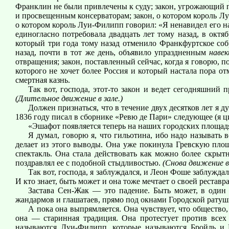
Франклин не были привлечены к суду; закон, угрожающий п
и просвещенным консерваторам; закон, о котором король Луи
о котором король Луи-Филипп говорил: «Я ненавидел его на
единогласно потребовала двадцать лет тому назад, в октя
который три года тому назад отменило Франкфуртское со
назад, почти в тот же день, объявило упраздненным
наве
отвращения; закон, поставленный сейчас, когда я говорю, п
которого не хочет более Россия и который настала пора от
смертная казнь.
Так вот, господа, этот-то закон и ведет сегодняшний 
(Длительное движение в зале.)
Должен признаться, что в течение двух десятков лет я д
1836 году писал в сборнике «Ревю де Пари» следующее (я ц
«Эшафот появляется теперь на наших городских площадя
Я думал, говорю я, что гильотина, ибо надо называть 
делает из этого выводы. Она уже покинула Гревскую площа
спектакль. Она стала действовать как можно более скрытн
поздравлял ее с подобной стыдливостью.
(Снова движение в 
Так вот, господа, я заблуждался, и Леон Фоше заблужда
И кто знает, быть может и она тоже мечтает о своей рестав
Застава Сен-Жак — это падение. Быть может, в один 
жандармов и глашатаев, прямо под окнами Городской ратуши,
А пока она выпрямляется. Она чувствует, что общество,
она — старинная традиция. Она протестует против всех
называются Луи-Филипп, которые называются Бройль и