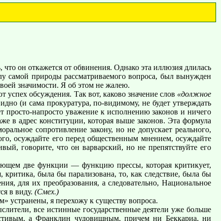
, что он откажется от обвинения. Однако эта иллюзия длилась
илу самой природы рассматриваемого вопроса, был вынужден
своей значимости. Я об этом не жалею.
 успех обсуждения. Так вот, каково значение слов
«должное
дно (и сама прокуратура, по-видимому, не будет утверждать
ет просто-напросто уважение к исполнению законов и ничего
е в адрес конституции, которая выше законов. Эта формула
оральное сопротивление закону, но не допускает реального,
кого, осуждайте его перед общественным мнением, осуждайте
ивый, говорите, что он варварский, но не препятствуйте его
вающем две функции — функцию прессы, которая критикует,
, критика, была бы парализована, то, как следствие, была бы
ния, для их преобразования, а следовательно, Национальное
ся в виду.
(Смех.)
м» устранены, я перехожу к существу вопроса.
ыслители, все истинные государственные деятели уже больше
честивым, а Франклин чудовищным, причем ни Беккариа, ни