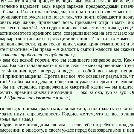
я? — агония для присутствующих там людей в такой же мере, ка
егченно вздыхает, ведь народ заражен предрассудками извечн
е бывало. Гильотина побеждена, но она стоит на своем месте; о
кручивают по рукам и по ногам так, что почти обращают в неод
ровать ему жизнь, призывает Бога, призывает отца и мать, иб
лова его падает! И тут содрогание охватывает всех; никогда ещ
стником этого мрачного акта, совершившегося на его глазах; ка
варварство втоптало в грязь цивилизацию. И в этот-то момент 
уши; крик жалости, крик тоски, крик ужаса, крик гуманности; и 
ете гильотине: «Ты права!» А жалости, святой жалости вы скаже
 волнения пробегает по аудитории.)
у вам без всякой горечи, что вы защищаете неправое дело. Ка
ом. Вы восстанавливаете против себя самые сокровенные струны
ет Франция идет вперед и ведет за собой весь мир: неприк
принцип мщения! Против вас все, что освещает разум, все, что 
ос! Что бы вы ни делали, общество в ужасе отвергает те чудов
ько бы ни старались приверженцы смертной казни — вы видит
елить древний обычай возмездия — око за око, зуб за зуб! О
лов!
(Длительное движение в зале.)
изнали достойным сражаться, а возможно, и пострадать за свят
 за истину и справедливость. Гордись же тем, что ты, всего ли
олнение в зале.)
 будет моим последним словом — если тебе потребуется поддержк
 омерзении к эшафоту, в своем ужасе перед безвозвратными и н