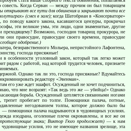
опробуем стать выше спорного текста обвинения, попытаемся
кую совесть. Когда Серван — между прочим он был товарищем
ы открывают все пути для обвинения и закрывают почти все
полутиграх» (смех в зале);
когда Шатобриан в «Консерваторе»
, по поводу какого закона, касавшегося цензуры, прокричал
лософы, эти великие умы, эти люди, одни знаменитые, другие
 и преходящему? Возможно, господин товарищ прокурора, не
и они правосудие, правосудие своего времени, правосудие
Всеобщее одобрение.)
льтера, безнравственного Мольера, непристойного Лафонтена,
тоинству, господа присяжные!
 и в особенности уголовный закон, который так легко может
ит рядом с работой, над которой трудится человек, признаете
виняемых.
держной. Однако так ли это, господа присяжные? Вдумайтесь
инкриминировать редактору «Эвенман».
 там его уже ждет эшафот. Осужденный не хочет подчиниться,
знаю, что мне возразят: «Так ведь это же — убийца!» Однако
я ужасающая борьба. Осужденный цепляется связанными ногами
, трепет пробегает по толпе. Помощники палача, потные,
одавленные негодованием толпы, которое должно было бы
,
— помощники палача надрываются в чудовищных усилиях.
дежда изодрана, оголенные плечи окровавлены, и все же он
т протестующие знаки; Виктор Гюго продолжает)
— к нам
и чудовищные усилия, это не имеющее названия зрелище, эта