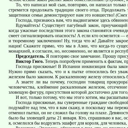
То, что написал мой сын, повторяю, он написал только 
стремится продолжать традиции своего отца. Продолжать 
защитники семьи демонстрируют нам это новшество!
(Смех 
Господа, признаюсь вам, что выдвигаемое здесь обвинен
Вдумайтесь! Существует пагубный закон, приучающий 
когда ужасные последствия этого закона становятся очевид
смеет сигнализировать опасность! А если кто осмелится — 
и тюремному заключению! Ну, тогда что ж! Давайте закро
нация! Скажите прямо, что мы в Азии, что когда-то сущес
монархией, я согласен, но, несомненно, не является и респу
Председатель.
Я повторяю свое замечание. Прошу прису
Виктор Гюго.
Теперь попробуем применить к фактам, п
Господа присяжные! В Испании инквизиция была законо
Нужно прямо сказать, что и к пытке относились без ува
железом было законом. К раскаленному железу относились бе
А знаете ли вы почему, господин товарищ прокурора?
человечества, клеймение раскаленным железом, отсечени
зловещую фигуру, присутствия которой достаточно для того
И вот, только потому, что мы этого хотим, мы расшаты
Господа присяжные, вы суверенные граждане свободной 
подумайте над тем, что я вам скажу, и поскольку мы пере
отменил пытки, он не сложил бы голову на плахе. Девянос
было бы зловещей даты 21 января. Кто, спрашиваю я вас, 
я, осмелился бы водрузить эшафот для короля, для человека