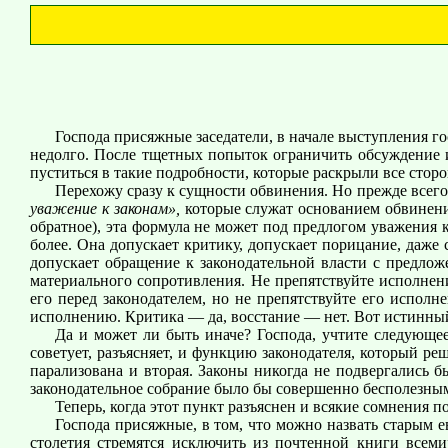
Господа присяжные заседатели, в начале выступления го
недолго. После тщетных попыток ограничить обсуждение 
пуститься в такие подробности, которые раскрыли все сторон
Перехожу сразу к сущности обвинения. Но прежде всего
уважение к законам»,
которые служат основанием обвинени
обратное), эта формула не может под предлогом уважения 
более. Она допускает критику, допускает порицание, даж
допускает обращение к законодательной власти с предложе
материального сопротивления. Не препятствуйте исполнен
его перед законодателем, но не препятствуйте его исполне
исполнению. Критика — да, восстание — нет. Вот истинны
Да и может ли быть иначе? Господа, учтите следующе
советует, разъясняет, и функцию законодателя, который ре
парализована и вторая. Законы никогда не подвергались б
законодательное собрание было бы совершенно бесполезным. 
Теперь, когда этот пункт разъяснен и всякие сомнения 
Господа присяжные, в том, что можно назвать старым е
столетия стремятся исключить из почтенной книги всеми