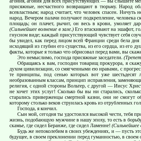
агония, агония для всех присутствующих — вы слышите мен
присяжные, несчастного возвращают в тюрьму. Народ обл
всевластным; народ считает, что человек спасен. Ничуть н
народ. Вечером палачи получают подкрепление, человека с
площадь; он плачет, рычит, он весь в крови, умоляет да
(Сильнейшее волнение в зале.)
Его втаскивают на эшафот, го
гнусном виде; каждый присутствующий чувствует себя соуча
бы увидел, как перед лицом всей Франции среди бела дня 
исходящий из глубин его существа, из его сердца, из его д
факты, которые я только что обрисовал перед вами, вы скаж
Это немыслимо, господа присяжные заседатели.
(Трепет
Обращаясь к вам, господин товарищ прокурора, я скаж
духом цивилизации, со смягченными ею нравами, с прогресс
те принципы, под сенью которых вот уже шестьдесят л
необразованным классам, принцип исправления, заменяющий 
религия, с одной стороны Вольтер, с другой — Иисус Христ
не хочет этих услуг! Сколько бы вы ни старались, скол
старались приверженцы смертной казни, они не смогут об
которому столько веков струилась кровь из отрубленных го
Господа, я кончил.
Сын мой, сегодня ты удостоился высокой чести, тебя пр
жизнь, подобающую мужчине в нашу эпоху, то есть в борьбу
скамье, где сидел Беранже, где сидел Ламенне!
(Сильнейшее в
Будь же непоколебим в своих убеждениях, и — пусть это
будущее, в своем преклонении перед гуманностью, в своем