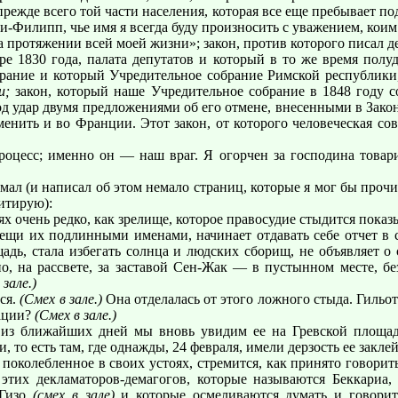
режде всего той части населения, которая все еще пребывает п
-Филипп, чье имя я всегда буду произносить с уважением, коим 
 протяжении всей моей жизни»; закон, против которого писал де
бре 1830 года, палата депутатов и который в то же время полу
брание и который Учредительное собрание Римской республики
ки;
закон, который наше Учредительное собрание в 1848 году с
од удар двумя предложениями об его отмене, внесенными в Законо
менить и во Франции. Этот закон, от которого человеческая со
процесс; именно он — наш враг. Я огорчен за господина товар
умал (и написал об этом немало страниц, которые я мог бы прочи
итирую):
х очень редко, как зрелище, которое правосудие стыдится показ
вещи их подлинными именами, начинает отдавать себе отчет в 
дь, стала избегать солнца и людских сборищ, не объявляет о с
о, на рассвете, за заставой Сен-Жак — в пустынном месте, без
зале.)
лся.
(Смех в зале.)
Она отделалась от этого ложного стыда. Гильот
рации?
(Смех в зале.)
из ближайших дней мы вновь увидим ее на Гревской площади,
 то есть там, где однажды, 24 февраля, имели дерзость ее закле
 поколебленное в своих устоях, стремится, как принято говорит
 этих декламаторов-демагогов, которые называются Беккариа
 Гизо
(смех в зале)
и которые осмеливаются думать и говорит