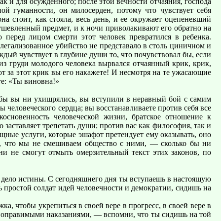
к и для осужденного; после этой вечности отчаяния, господа
ой гуманности, он милосерден, потому что чувствует себя
на стоит, как стояла, весь день, и ее окружает оцепеневший
ушевленный предмет, и к ночи приволакивают его обратно на
о перед лицом смерти этот человек превратился в ребенка.
е легализованное убийство не представало в столь циничном и
ждый чувствует в глубине души то, что почувствовал бы, если
из груди молодого человека вырвался отчаянный крик, крик,
вот за этот крик вы его накажете! И несмотря на те ужасающие
те: «Ты виновна!»
к бы вы ни ухищрялись, вы вступили в неравный бой с самим
 человеческого сердца; вы восстанавливаете против себя все
основенность человеческой жизни, братское отношение к
заставляет трепетать души; против вас как философия, так и
ищные услуги, которые эшафот претендует ему оказывать, оно
е, что мы не смешиваем общество с ними, — сколько бы ни
ни не смогут отмыть омерзительный текст этих законов, по
ое дело истины. С сегодняшнего дня ты вступаешь в настоящую
шь простой солдат идей человечности и демократии, сидишь на
а, чтобы укрепиться в своей вере в прогресс, в своей вере в
епоправимыми наказаниями, — вспомни, что ты сидишь на той