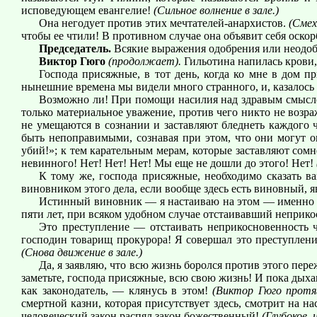
исповедующем евангелие!
(Сильное волнение в зале.)
Она негодует против этих мечтателей-анархистов.
(Смех
чтобы ее чтили! В противном случае она объявит себя оско
Председатель.
Всякие выражения одобрения или неодоб
Виктор Гюго
(продолжает).
Гильотина напилась крови,
Господа присяжные, в тот день, когда ко мне в дом п
нынешние времена мы видели много странного, и, казалось б
Возможно ли! При помощи насилия над здравым смыслом
только материальное уважение, против чего никто не возр
не умещаются в сознании и заставляют бледнеть каждого ч
быть непоправимыми, сознавая при этом, что они могут о
убий!»; к тем карательным мерам, которые заставляют сомн
невинного! Нет! Нет! Нет! Мы еще не дошли до этого! Нет!
К тому же, господа присяжные, необходимо сказать ва
виновником этого дела, если вообще здесь есть виновный, яв
Истинный виновник — я настаиваю на этом — именно я,
пяти лет, при всяком удобном случае отстаивавший неприк
Это преступление — отстаивать неприкосновенность ч
господин товарищ прокурора! Я совершал это преступлен
(Снова движение в зале.)
Да, я заявляю, что всю жизнь боролся против этого пер
заметьте, господа присяжные, всю свою жизнь! И пока дыха
как законодатель, — клянусь в этом!
(Виктор Гюго протяг
смертной казни, которая присутствует здесь, смотрит на н
человеческий закон распял закон божественный!
(Глубокое, 