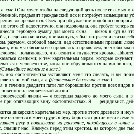
 в зале.)
Она хочет, чтобы на следующий день после ее самых мр
рбленной, предъявит гражданский иск и потребует возмещения у
рения воспрещаются. Смех при обсуждении подобного вопроса 
 но этого ей недостаточно, она недовольна, она требует теперь 
ринесли гербовую бумагу для моего сына — вызов в суд на это
ы, следовало ко всему привыкнуть, я был потрясен и сказал себ
, разумом, свободой мысли, над естественными правами людей 
ажает, ибо мы обязаны его проявлять и проявляем, но чтобы мы
еловека, полагающего, что религия гнушается кровью, abhorret
казаться слепыми; к тем карательным мерам, которые окунают 
еваться в человечестве, когда они обрушиваются на виновного, 
(Сильнейшее волнение в зале.)
м, ибо обстоятельства заставляют меня это сделать, и вы пой
ляется не мой сын, а я.
(Длительное движение в зале.)
 в течение двадцати пяти лет боровшийся против всех видов 
основенность человеческой жизни!
еловеческой жизни — я совершал задолго до моего сына и в 
ие при отягчающих вину обстоятельствах. Я — рецидивист, де
ежитка дикарских карательных мер, против этого древнего и неум
ние останется в моей груди, я буду бороться против него всеми
ивает руку и показывает на распятие, находящееся в конце з
ас, слышит нас! Клянусь перед этим крестом, на котором две ты
невыразимое волнение в зале.)