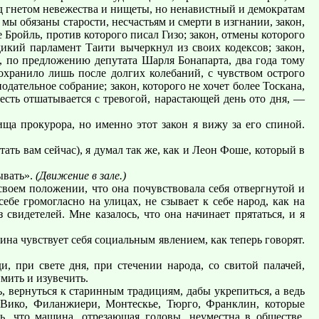
од гнетом невежества и нищеты, но ненавистный и демократам
мы обязаны старости, несчастьям и смерти в изгнании, закон,
 Бройль, против которого писал Гизо; закон, отмены которого
дикий парламент Таити вычеркнул из своих кодексов; закон,
, по предложению депутата Шарля Бонапарта, два года тому
охранило лишь после долгих колебаний, с чувством острого
дательное собрание; закон, которого не хочет более Тоскана,
весть отшатывается с тревогой, нарастающей день ото дня, —
ища прокурора, но именно этот закон я вижу за его спиной.
тать вам сейчас), я думал так же, как и Леон Фоше, который в
ывать».
(Движение в зале.)
своем положении, что она почувствовала себя отвергнутой и
ебе громогласно на улицах, не сзывает к себе народ, как на
 свидетелей. Мне казалось, что она начинает прятаться, и я
ина чувствует себя социальным явлением, как теперь говорят.
 при свете дня, при стечении народа, со свитой палачей,
ймить и изувечить.
ь, вернуться к старинным традициям, дабы укрепиться, а ведь
, Вико, Филанжиери, Монтескье, Тюрго, Франклин, которые
ь, что машина, отрезающая головы, неуместна в обществе,