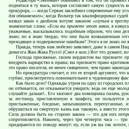
Редактора «Эвенман» обвиняют в том, что он проявил н
подняться в ту высь, которая составляет самую сущность
прокурора, — когда Серван заклеймил современные ему уг
для обвиняемого»;
когда Вольтер так квалифицировал судей
назвал закон о двойном вотуме законом
«глупым и прест
знаменитые слова:
«Если вы примете этот закон, я клянус
уважаемые, высказывались подобным образом, что они дел
знаю; но я знаю твердо, что они были возвышенным отго
преходящее и подверженное ошибкам? Этого я не знаю; но 
Правда, теперь нам любезно заявляют, даже в самом На
демагога Жан-Жака Руссо!
(Смех в зале.)
Вот что думают, во
Господа присяжные, своим вердиктом вы признаете пра
внедрить варварство в нравы; вы признаете право критикова
это право писателя, не менее священное, чем право законод
Но прокуратура считает, и это ее второй аргумент, чт
глубже, присмотритесь повнимательнее к чудовищному фак
Как было дело? Однажды утром на одну из городских пл
он отбивается, он отказывается умирать: ведь он еще моло
слушайте дальше!.. Его хватают два помощника палача, ру
за лестницу, приставленную к эшафоту, он пользуется 
пристыженные, бледные, запыхавшиеся, перепуганные, 
обрушиться на смертную казнь как таковую, а вместо этог
Сила должна быть на стороне закона — это для них непре
сопротивляется. Наконец, через три четверти часа — три
придираются по поводу минут: ну, если уж вы так хотите,